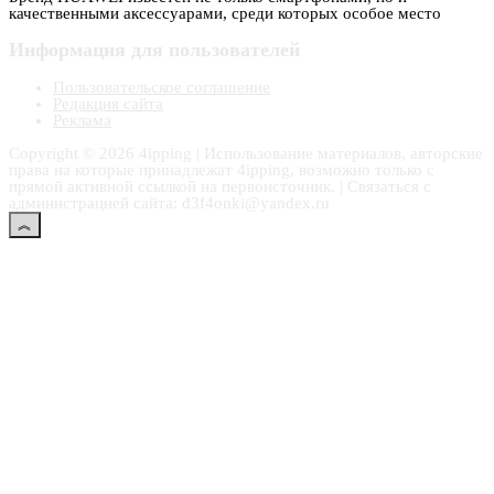
качественными аксессуарами, среди которых особое место
Информация для пользователей
Пользовательское соглашение
Редакция сайта
Реклама
Copyright © 2026 4ipping | Использование материалов, авторские
права на которые принадлежат 4ipping, возможно только с
прямой активной ссылкой на первоисточник. | Связаться с
администрацией сайта: d3f4onki@yandex.ru