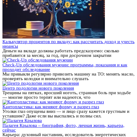
Калькулятор процентов по вкладу: как рассчитать доход и учесть
нюансы
Деньги на вкладе должны работать предсказуемо: сколько
прибавится за месяц, за год, при досрочном закрытии
Check-Up обследования мужчин: программы, показания и как
проходит обследование
Мы привыкли регулярно привозить машину на ТО: менять масло,
проверять колодки и внимательно слушать
Центр подологии нового поколения
Трещины на пятках, вросший ноготь, странная боль при ходьбе
— многие просто терпят или надеются, что
Кантопластика: как меняют форму и разрез глаз
Уголки глаз опущены вниз — и лицо сразу кажется грустным и
уставшим? Даже если вы выспались и полны сил.
Палагея Крылова – биография, фото, личная жизнь, карьера,
сейчас
Карьера: духовный наставник, исследователь энергетических