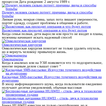
процессов Дата рождения: 2 августа 1989 г.
Почему человек сильно потеет: причины, виды и способы
борьбы
Липкие руки, мокрая спина, запах пота лишают уверенности,
портят одежду, создают проблемы в общении и работе.
Вазэктомия: как проходит операция и что будет потом
Когда семья полная, дети выросли или просто не входят в планы,
мужчины начинают искать надежный способ
Онкологическая хирургия
Онкологическая хирургия помогает не только удалить опухоль,
но и вернуть человеку привычную жизнь.
Онкомаркеры
Когда в анализах или на УЗИ появляется что то подозрительное,
многие первым делом слышат совет “
Каскадные SMS-рассылки: Искусство точечного воздействия на
аудиторию
В эпоху информационного шума, когда пользователи ежедневно
получают десятки уведомлений, обычная массовая
Беспроводные наушники HUAWEI – стиль, звук и технологии
проверенные годами
Бренд HUAWEI известен не только смартфонами, но и