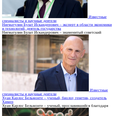
Известные
специалисты и научные деятели
Нигматулин Булат Искандерович – эксперт в области экономики
и технологий, деятель государства
Нигматулин Булат Искандерович – знаменитый советский
Известные
специалисты и научные деятели
Хуан Карлос Бельмонте – ученый, биолог, генетик, создатель
Химер
Хуан Карлос Бельмонте – ученый, прославившийся благодаря