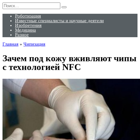
Перейти
Search
к
for:
содержанию
Роботизация
Известные специалисты и научные деятели
Изобретения
Медицина
Разное
Главная
»
Чипизация
Зачем под кожу вживляют чипы
с технологией NFC