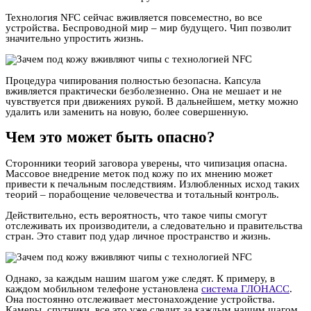
Технология NFC сейчас вживляется повсеместно, во все
устройства. Беспроводной мир – мир будущего. Чип позволит
значительно упростить жизнь.
Процедура чипирования полностью безопасна. Капсула
вживляется практически безболезненно. Она не мешает и не
чувствуется при движениях рукой. В дальнейшем, метку можно
удалить или заменить на новую, более совершенную.
Чем это может быть опасно?
Сторонники теорий заговора уверены, что чипизация опасна.
Массовое внедрение меток под кожу по их мнению может
привести к печальным последствиям. Излюбленных исход таких
теорий – порабощение человечества и тотальный контроль.
Действительно, есть вероятность, что такое чипы смогут
отслеживать их производители, а следовательно и правительства
стран. Это ставит под удар личное пространство и жизнь.
Однако, за каждым нашим шагом уже следят. К примеру, в
каждом мобильном телефоне установлена
система ГЛОНАСС
.
Она постоянно отслеживает местонахождение устройства.
Камеры, спутники, все это уже следит за каждым нашим шагом.