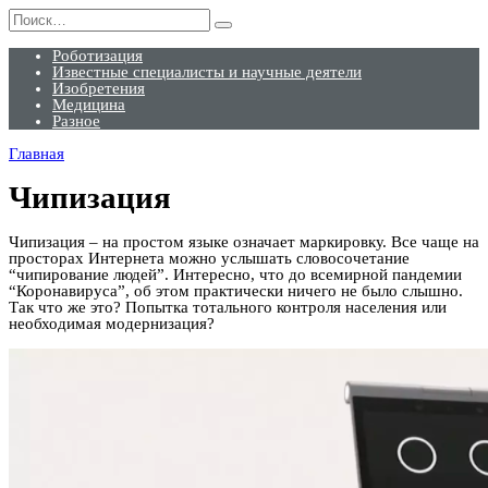
Перейти
Search
к
for:
содержанию
Роботизация
Известные специалисты и научные деятели
Изобретения
Медицина
Разное
Главная
Чипизация
Чипизация – на простом языке означает маркировку. Все чаще на
просторах Интернета можно услышать словосочетание
“чипирование людей”. Интересно, что до всемирной пандемии
“Коронавируса”, об этом практически ничего не было слышно.
Так что же это? Попытка тотального контроля населения или
необходимая модернизация?