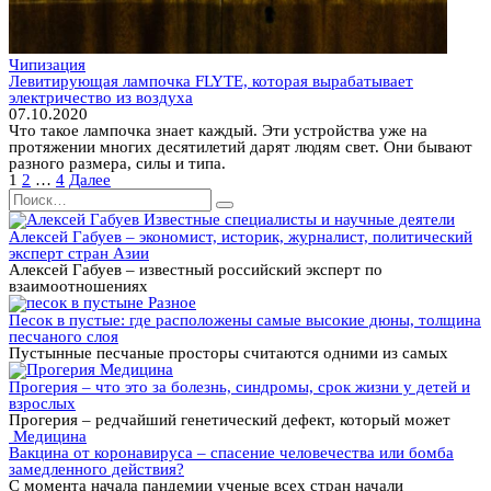
Чипизация
Левитирующая лампочка FLYTE, которая вырабатывает
электричество из воздуха
07.10.2020
Что такое лампочка знает каждый. Эти устройства уже на
протяжении многих десятилетий дарят людям свет. Они бывают
разного размера, силы и типа.
Пагинация
1
2
…
4
Далее
записей
Search
for:
Известные специалисты и научные деятели
Алексей Габуев – экономист, историк, журналист, политический
эксперт стран Азии
Алексей Габуев – известный российский эксперт по
взаимоотношениях
Разное
Песок в пустые: где расположены самые высокие дюны, толщина
песчаного слоя
Пустынные песчаные просторы считаются одними из самых
Медицина
Прогерия – что это за болезнь, синдромы, срок жизни у детей и
взрослых
Прогерия – редчайший генетический дефект, который может
Медицина
Вакцина от коронавируса – спасение человечества или бомба
замедленного действия?
С момента начала пандемии ученые всех стран начали