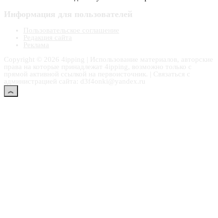
Информация для пользователей
Пользовательское соглашение
Редакция сайта
Реклама
Copyright © 2026 4ipping | Использование материалов, авторские
права на которые принадлежат 4ipping, возможно только с
прямой активной ссылкой на первоисточник. | Связаться с
администрацией сайта: d3f4onki@yandex.ru