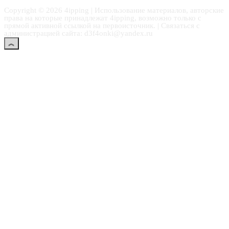
Copyright © 2026 4ipping | Использование материалов, авторские
права на которые принадлежат 4ipping, возможно только с
прямой активной ссылкой на первоисточник. | Связаться с
администрацией сайта: d3f4onki@yandex.ru