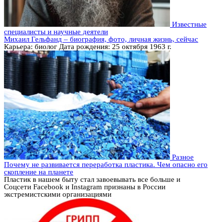
Известные
специалисты и научные деятели
Михаил Гельфанд – биография, фото, личная жизнь, сейчас
Карьера: биолог Дата рождения: 25 октября 1963 г.
Разное
Почему не развивается переработка пластика. Чем опасно его
скопление на планете
Пластик в нашем быту стал завоевывать все больше и
Соцсети Facebook и Instagram признаны в России
экстремистскими организациями