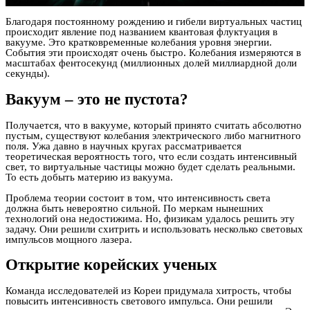
Благодаря постоянному рождению и гибели виртуальных частиц
происходит явление под названием квантовая флуктуация в
вакууме. Это кратковременные колебания уровня энергии.
События эти происходят очень быстро. Колебания измеряются в
масштабах фентосекунд (миллионных долей миллиардной доли
секунды).
Вакуум – это не пустота?
Получается, что в вакууме, который принято считать абсолютно
пустым, существуют колебания электрического либо магнитного
поля. Ужа давно в научных кругах рассматривается
теоретическая вероятность того, что если создать интенсивный
свет, то виртуальные частицы можно будет сделать реальными.
То есть добыть материю из вакуума.
Проблема теории состоит в том, что интенсивность света
должна быть невероятно сильной. По меркам нынешних
технологий она недостижима. Но, физикам удалось решить эту
задачу. Они решили схитрить и использовать несколько световых
импульсов мощного лазера.
Открытие корейских ученых
Команда исследователей из Кореи придумала хитрость, чтобы
повысить интенсивность светового импульса. Они решили