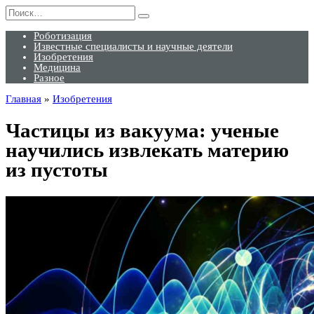
Перейти
Search
к
for:
содержанию
Роботизация
Известные специалисты и научные деятели
Изобретения
Медицина
Разное
Главная
»
Изобретения
Частицы из вакуума: ученые
научились извлекать материю
из пустоты