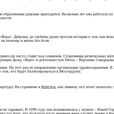
м образовании девушке пригодился. Несколько лет она работала п
ьности.
Вера». Девушку до глубины души трогали истории о том, как неиз
 на помощь и жизнь без боли.
ермессер часто ставят под сомнения. Сторонники религиозных взг
тикующих фонд «Вера» и деятельностью Нюты – Вероника Скворцов
ние. На этот раз по направлению организации здравоохранения. В
 том, что будет баллотироваться в Мосгордуму.
идатуру. На страничке в
Фейсбук
, она заявила, что хочет помогать
не скрывает. В 1999 году она познакомилась с мужем – Ильей Гор
ял тот факт, что большую часть времени жена уделяет людям и фон