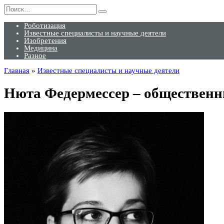
Перейти
Search
к
for:
содержанию
Роботизация
Известные специалисты и научные деятели
Изобретения
Медицина
Разное
Главная
»
Известные специалисты и научные деятели
Нюта Федермессер – общественн