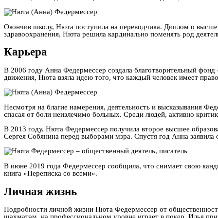
Окончив школу, Нюта поступила на переводчика. Диплом о высше
здравоохранения, Нюта решила кардинально поменять род деятел
Карьера
В 2006 году Анна Федермессер создала благотворительный фонд «
движения, Нюта взяла идею того, что каждый человек имеет право
Несмотря на благие намерения, деятельность и высказывания Фед
спасая от боли неизлечимо больных. Среди людей, активно кри
В 2013 году, Нюта Федермессер получила второе высшее образова
Сергея Собянина перед выборами мэра. Спустя год Анна заявила о
В июне 2019 года Федермессер сообщила, что снимает свою канд
книга «Переписка со всеми».
Личная жизнь
Подробности личной жизни Нюта Федермессер от общественности 
шахматам, на профессиональном уровне играет в покер. Илья прин