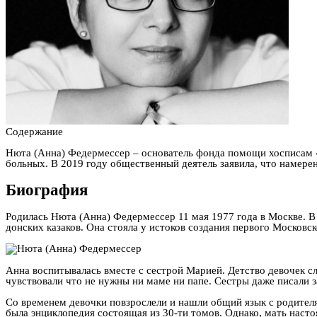
Содержание
Нюта (Анна) Федермессер – основатель фонда помощи хосписам «В
больных. В 2019 году общественный деятель заявила, что намере
Биография
Родилась Нюта (Анна) Федермессер 11 мая 1977 года в Москве. 
донских казаков. Она стояла у истоков создания первого Московск
Анна воспитывалась вместе с сестрой Марией. Детство девочек с
чувствовали что не нужны ни маме ни папе. Сестры даже писали з
Со временем девочки повзрослели и нашли общий язык с родител
была энциклопедия состоящая из 30-ти томов. Однако, мать насто