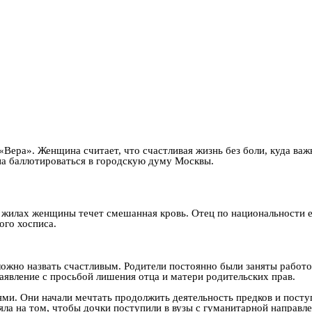
ера». Женщина считает, что счастливая жизнь без боли, куда важн
на баллотироваться в городскую думу Москвы.
В жилах женщины течет смешанная кровь. Отец по национальности 
ого хосписа.
ложно назвать счастливым. Родители постоянно были заняты работ
аявление с просьбой лишения отца и матери родительских прав.
ями. Они начали мечтать продолжить деятельность предков и пост
яла на том, чтобы дочки поступили в вузы с гуманитарной направл