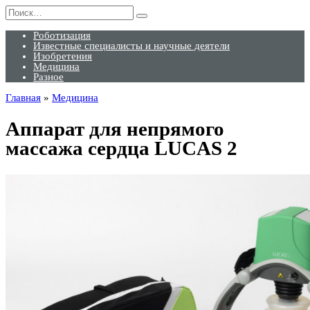
Перейти
Search
к
for:
содержанию
Роботизация
Известные специалисты и научные деятели
Изобретения
Медицина
Разное
Главная
»
Медицина
Аппарат для непрямого
массажа сердца LUCAS 2