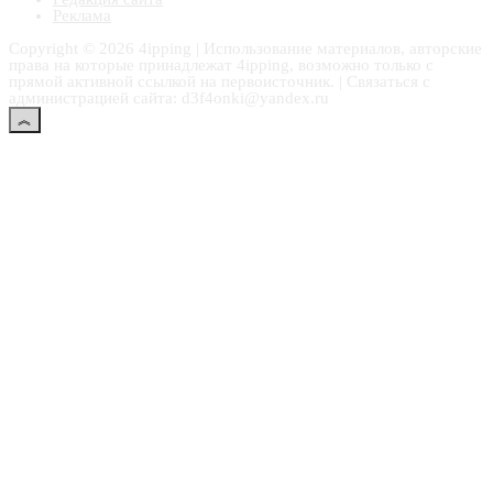
Реклама
Copyright © 2026 4ipping | Использование материалов, авторские
права на которые принадлежат 4ipping, возможно только с
прямой активной ссылкой на первоисточник. | Связаться с
администрацией сайта: d3f4onki@yandex.ru