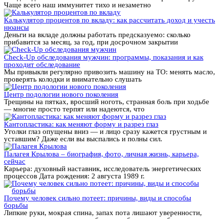
Чаще всего наш иммунитет тихо и незаметно
Калькулятор процентов по вкладу: как рассчитать доход и учесть
нюансы
Деньги на вкладе должны работать предсказуемо: сколько
прибавится за месяц, за год, при досрочном закрытии
Check-Up обследования мужчин: программы, показания и как
проходит обследование
Мы привыкли регулярно привозить машину на ТО: менять масло,
проверять колодки и внимательно слушать
Центр подологии нового поколения
Трещины на пятках, вросший ноготь, странная боль при ходьбе
— многие просто терпят или надеются, что
Кантопластика: как меняют форму и разрез глаз
Уголки глаз опущены вниз — и лицо сразу кажется грустным и
уставшим? Даже если вы выспались и полны сил.
Палагея Крылова – биография, фото, личная жизнь, карьера,
сейчас
Карьера: духовный наставник, исследователь энергетических
процессов Дата рождения: 2 августа 1989 г.
Почему человек сильно потеет: причины, виды и способы
борьбы
Липкие руки, мокрая спина, запах пота лишают уверенности,