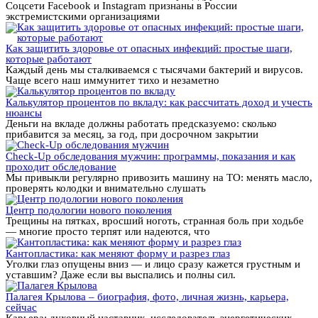
Соцсети Facebook и Instagram признаны в России
экстремистскими организациями
Как защитить здоровье от опасных инфекций: простые шаги,
которые работают
Каждый день мы сталкиваемся с тысячами бактерий и вирусов.
Чаще всего наш иммунитет тихо и незаметно
Калькулятор процентов по вкладу: как рассчитать доход и учесть
нюансы
Деньги на вкладе должны работать предсказуемо: сколько
прибавится за месяц, за год, при досрочном закрытии
Check-Up обследования мужчин: программы, показания и как
проходит обследование
Мы привыкли регулярно привозить машину на ТО: менять масло,
проверять колодки и внимательно слушать
Центр подологии нового поколения
Трещины на пятках, вросший ноготь, странная боль при ходьбе
— многие просто терпят или надеются, что
Кантопластика: как меняют форму и разрез глаз
Уголки глаз опущены вниз — и лицо сразу кажется грустным и
уставшим? Даже если вы выспались и полны сил.
Палагея Крылова – биография, фото, личная жизнь, карьера,
сейчас
Карьера: духовный наставник, исследователь энергетических