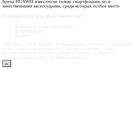
Бренд HUAWEI известен не только смартфонами, но и
качественными аксессуарами, среди которых особое место
Информация для пользователей
Пользовательское соглашение
Редакция сайта
Реклама
Copyright © 2026 4ipping | Использование материалов, авторские
права на которые принадлежат 4ipping, возможно только с
прямой активной ссылкой на первоисточник. | Связаться с
администрацией сайта: d3f4onki@yandex.ru