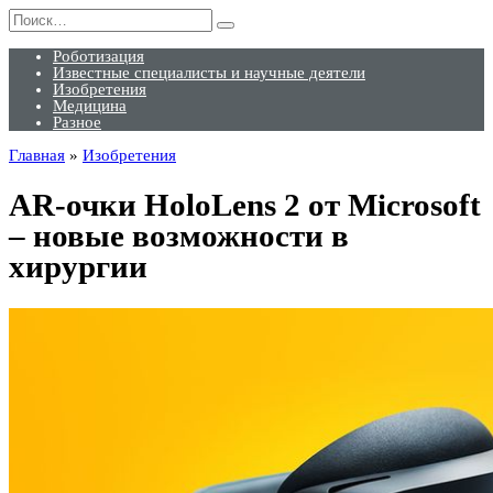
Перейти
Search
к
for:
содержанию
Роботизация
Известные специалисты и научные деятели
Изобретения
Медицина
Разное
Главная
»
Изобретения
AR-очки HoloLens 2 от Microsoft
– новые возможности в
хирургии