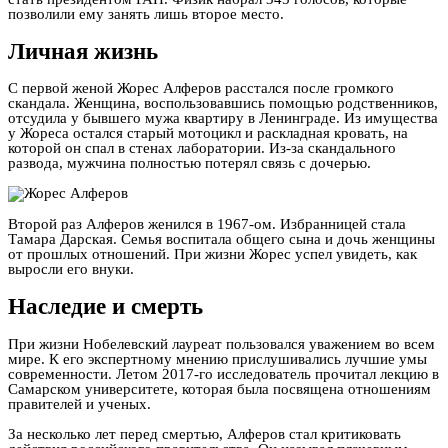
позволили ему занять лишь второе место.
Личная жизнь
С первой женой Жорес Алферов расстался после громкого
скандала. Женщина, воспользовавшись помощью родственников,
отсудила у бывшего мужа квартиру в Ленинграде. Из имущества
у Жореса остался старый мотоцикл и раскладная кровать, на
которой он спал в стенах лаборатории. Из-за скандального
развода, мужчина полностью потерял связь с дочерью.
Второй раз Алферов женился в 1967-ом. Избранницей стала
Тамара Дарская. Семья воспитала общего сына и дочь женщины
от прошлых отношений. При жизни Жорес успел увидеть, как
выросли его внуки.
Наследие и смерть
При жизни Нобелевский лауреат пользовался уважением во всем
мире. К его экспертному мнению прислушивались лучшие умы
современности. Летом 2017-го исследователь прочитал лекцию в
Самарском университете, которая была посвящена отношениям
правителей и ученых.
За несколько лет перед смертью, Алферов стал критиковать