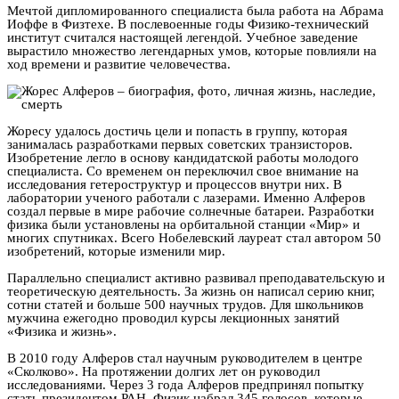
Мечтой дипломированного специалиста была работа на Абрама
Иоффе в Физтехе. В послевоенные годы Физико-технический
институт считался настоящей легендой. Учебное заведение
вырастило множество легендарных умов, которые повлияли на
ход времени и развитие человечества.
Жоресу удалось достичь цели и попасть в группу, которая
занималась разработками первых советских транзисторов.
Изобретение легло в основу кандидатской работы молодого
специалиста. Со временем он переключил свое внимание на
исследования гетероструктур и процессов внутри них. В
лаборатории ученого работали с лазерами. Именно Алферов
создал первые в мире рабочие солнечные батареи. Разработки
физика были установлены на орбитальной станции «Мир» и
многих спутниках. Всего Нобелевский лауреат стал автором 50
изобретений, которые изменили мир.
Параллельно специалист активно развивал преподавательскую и
теоретическую деятельность. За жизнь он написал серию книг,
сотни статей и больше 500 научных трудов. Для школьников
мужчина ежегодно проводил курсы лекционных занятий
«Физика и жизнь».
В 2010 году Алферов стал научным руководителем в центре
«Сколково». На протяжении долгих лет он руководил
исследованиями. Через 3 года Алферов предпринял попытку
стать президентом РАН. Физик набрал 345 голосов, которые