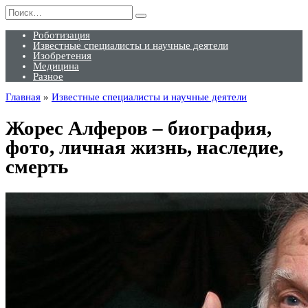
Перейти
Search
к
for:
содержанию
Роботизация
Известные специалисты и научные деятели
Изобретения
Медицина
Разное
Главная
»
Известные специалисты и научные деятели
Жорес Алферов – биография,
фото, личная жизнь, наследие,
смерть