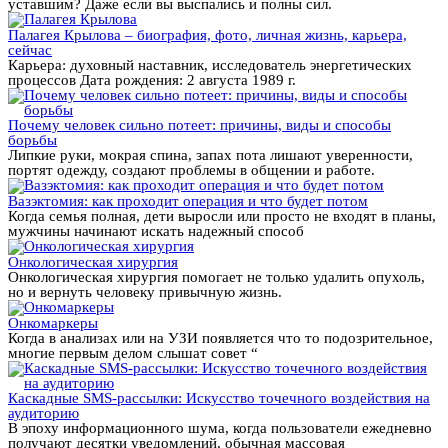
уставшим? Даже если вы выспались и полны сил.
Палагея Крылова – биография, фото, личная жизнь, карьера,
сейчас
Карьера: духовный наставник, исследователь энергетических
процессов Дата рождения: 2 августа 1989 г.
Почему человек сильно потеет: причины, виды и способы
борьбы
Липкие руки, мокрая спина, запах пота лишают уверенности,
портят одежду, создают проблемы в общении и работе.
Вазэктомия: как проходит операция и что будет потом
Когда семья полная, дети выросли или просто не входят в планы,
мужчины начинают искать надежный способ
Онкологическая хирургия
Онкологическая хирургия помогает не только удалить опухоль,
но и вернуть человеку привычную жизнь.
Онкомаркеры
Когда в анализах или на УЗИ появляется что то подозрительное,
многие первым делом слышат совет “
Каскадные SMS-рассылки: Искусство точечного воздействия на
аудиторию
В эпоху информационного шума, когда пользователи ежедневно
получают десятки уведомлений, обычная массовая