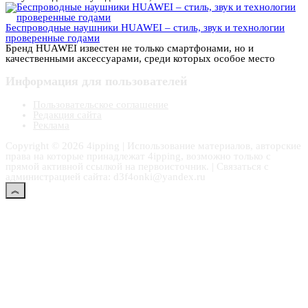
Беспроводные наушники HUAWEI – стиль, звук и технологии
проверенные годами
Бренд HUAWEI известен не только смартфонами, но и
качественными аксессуарами, среди которых особое место
Информация для пользователей
Пользовательское соглашение
Редакция сайта
Реклама
Copyright © 2026 4ipping | Использование материалов, авторские
права на которые принадлежат 4ipping, возможно только с
прямой активной ссылкой на первоисточник. | Связаться с
администрацией сайта: d3f4onki@yandex.ru