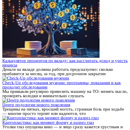
Калькулятор процентов по вкладу: как рассчитать доход и учесть
нюансы
Деньги на вкладе должны работать предсказуемо: сколько
прибавится за месяц, за год, при досрочном закрытии
Check-Up обследования мужчин: программы, показания и как
проходит обследование
Мы привыкли регулярно привозить машину на ТО: менять масло,
проверять колодки и внимательно слушать
Центр подологии нового поколения
Трещины на пятках, вросший ноготь, странная боль при ходьбе
— многие просто терпят или надеются, что
Кантопластика: как меняют форму и разрез глаз
Уголки глаз опущены вниз — и лицо сразу кажется грустным и