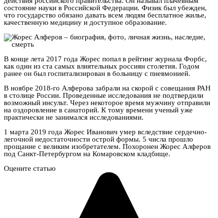
действия российского правительства. Он называл плачевным
состояние науки в Российской Федерации. Физик был убежден,
что государство обязано давать всем людям бесплатное жилье,
качественную медицину и доступное образование.
В конце лета 2017 года Жорес попал в рейтинг журнала Форбс,
как один из ста самых влиятельных россиян столетия. Годом
ранее он был госпитализирован в больницу с пневмонией.
В ноябре 2018-го Алферова забрали на скорой с совещания РАН
в столице России. Проведенные исследования не подтвердили
возможный инсульт. Через некоторое время мужчину отправили
на оздоровление в санаторий. К тому времени ученый уже
практически не занимался исследованиями.
1 марта 2019 года Жорес Иванович умер вследствие сердечно-
легочной недостаточности острой формы. 5 числа прошло
прощание с великим изобретателем. Похоронен Жорес Алферов
под Санкт-Петербургом на Комаровском кладбище.
Оцените статью