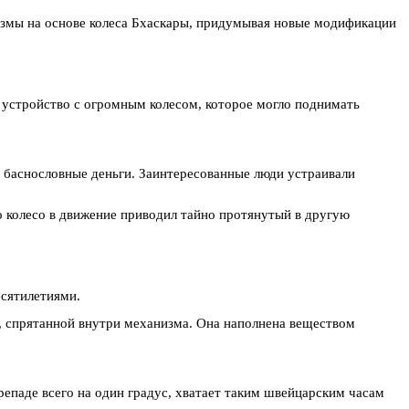
измы на основе колеса Бхаскары, придумывая новые модификации
 устройство с огромным колесом, которое могло поднимать
а баснословные деньги. Заинтересованные люди устраивали
о колесо в движение приводил тайно протянутый в другую
есятилетиями.
е, спрятанной внутри механизма. Она наполнена веществом
епаде всего на один градус, хватает таким швейцарским часам