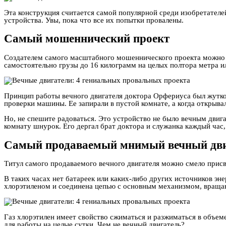
Эта конструкция считается самой популярной среди изобретател
устройства. Увы, пока что все их попытки провалены.
Самый мошеннический проект
Создателем самого масштабного мошеннического проекта можно н
самостоятельно грузы до 16 килограмм на целых полтора метра и
Принцип работы вечного двигателя доктора Орфериуса был жуткой
проверки машины. Ее запирали в пустой комнате, а когда открывал
Но, не спешите радоваться. Это устройство не было вечным дви
комнату шнурок. Его дергал брат доктора и служанка каждый час,
Самый продаваемый мнимый вечный дви
Титул самого продаваемого вечного двигателя можно смело прис
В таких часах нет батареек или каких-либо других источников э
хлорэтиленом и соединена цепью с основным механизмом, вращ
Газ хлорэтилен имеет свойство сжиматься и разжиматься в объем
для работы на целые сутки. Чем не вечный двигатель?