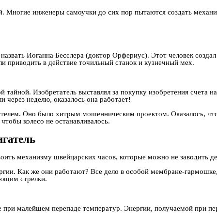
ей. Многие инженеры самоучки до сих пор пытаются создать механ
азвать Иоганна Бесслера (доктор Орфериус). Этот человек создал
ли приводить в действие точильный станок и кузнечный мех.
 тайной. Изобретатель выставлял за покупку изобретения счета н
и через неделю, оказалось она работает!
гателем. Оно было хитрым мошенническим проектом. Оказалось, чт
 чтобы колесо не останавливалось.
гатель
воить механизму швейцарских часов, которые можно не заводить д
нергии. Как же они работают? Все дело в особой мембране-гармошк
ающим стрелки.
е при малейшем перепаде температур. Энергии, получаемой при пер