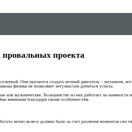
х провальных проекта
селенной. Они пытаются создать вечный двигатель – механизм, ко
коны физики не позволяют энтузиастам добиться успеха.
мые или жульнические. Большинство из них работает на наивности
йны внимания благодаря своим особенностям.
отать вечно колесо должно было за счет различия моментов сил т