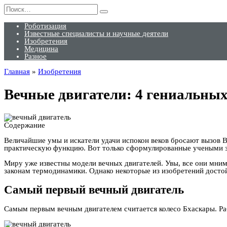
Перейти
Search
к
for:
содержанию
Роботизация
Известные специалисты и научные деятели
Изобретения
Медицина
Разное
Главная
»
Изобретения
Вечные двигатели: 4 гениальны
Содержание
Величайшие умы и искатели удачи испокон веков бросают вызов В
практическую функцию. Вот только сформулированные учеными за
Миру уже известны модели вечных двигателей. Увы, все они мни
законам термодинамики. Однако некоторые из изобретений досто
Самый первый вечный двигатель
Самым первым вечным двигателем считается колесо Бхаскары. Раб