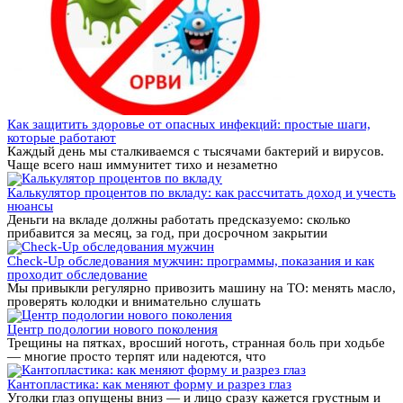
Как защитить здоровье от опасных инфекций: простые шаги,
которые работают
Каждый день мы сталкиваемся с тысячами бактерий и вирусов.
Чаще всего наш иммунитет тихо и незаметно
Калькулятор процентов по вкладу: как рассчитать доход и учесть
нюансы
Деньги на вкладе должны работать предсказуемо: сколько
прибавится за месяц, за год, при досрочном закрытии
Check-Up обследования мужчин: программы, показания и как
проходит обследование
Мы привыкли регулярно привозить машину на ТО: менять масло,
проверять колодки и внимательно слушать
Центр подологии нового поколения
Трещины на пятках, вросший ноготь, странная боль при ходьбе
— многие просто терпят или надеются, что
Кантопластика: как меняют форму и разрез глаз
Уголки глаз опущены вниз — и лицо сразу кажется грустным и