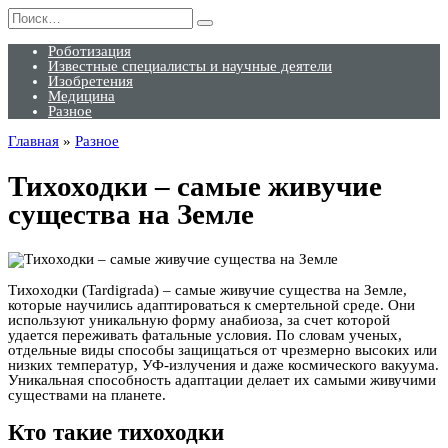
Перейти
Search
к
for:
содержанию
Роботизация
Известные специалисты и научные деятели
Изобретения
Медицина
Разное
Главная
»
Разное
Тихоходки – самые живучие
существа на Земле
Тихоходки (Tardigrada) – самые живучие существа на Земле,
которые научились адаптироваться к смертельной среде. Они
используют уникальную форму анабиоза, за счет которой
удается переживать фатальные условия. По словам ученых,
отдельные виды способы защищаться от чрезмерно высоких или
низких температур, УФ-излучения и даже космического вакуума.
Уникальная способность адаптации делает их самыми живучими
существами на планете.
Кто такие тихоходки