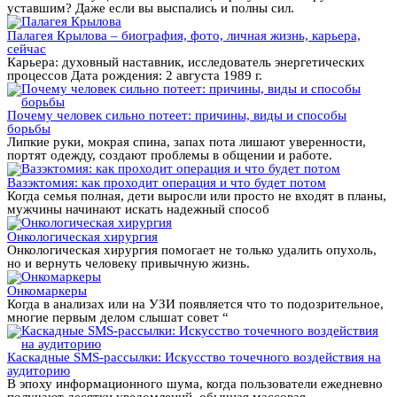
уставшим? Даже если вы выспались и полны сил.
Палагея Крылова – биография, фото, личная жизнь, карьера,
сейчас
Карьера: духовный наставник, исследователь энергетических
процессов Дата рождения: 2 августа 1989 г.
Почему человек сильно потеет: причины, виды и способы
борьбы
Липкие руки, мокрая спина, запах пота лишают уверенности,
портят одежду, создают проблемы в общении и работе.
Вазэктомия: как проходит операция и что будет потом
Когда семья полная, дети выросли или просто не входят в планы,
мужчины начинают искать надежный способ
Онкологическая хирургия
Онкологическая хирургия помогает не только удалить опухоль,
но и вернуть человеку привычную жизнь.
Онкомаркеры
Когда в анализах или на УЗИ появляется что то подозрительное,
многие первым делом слышат совет “
Каскадные SMS-рассылки: Искусство точечного воздействия на
аудиторию
В эпоху информационного шума, когда пользователи ежедневно
получают десятки уведомлений, обычная массовая