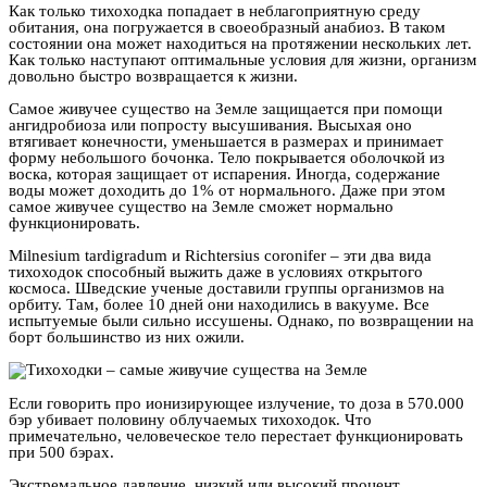
Как только тихоходка попадает в неблагоприятную среду
обитания, она погружается в своеобразный анабиоз. В таком
состоянии она может находиться на протяжении нескольких лет.
Как только наступают оптимальные условия для жизни, организм
довольно быстро возвращается к жизни.
Самое живучее существо на Земле защищается при помощи
ангидробиоза или попросту высушивания. Высыхая оно
втягивает конечности, уменьшается в размерах и принимает
форму небольшого бочонка. Тело покрывается оболочкой из
воска, которая защищает от испарения. Иногда, содержание
воды может доходить до 1% от нормального. Даже при этом
самое живучее существо на Земле сможет нормально
функционировать.
Milnesium tardigradum и Richtersius coronifer – эти два вида
тихоходок способный выжить даже в условиях открытого
космоса. Шведские ученые доставили группы организмов на
орбиту. Там, более 10 дней они находились в вакууме. Все
испытуемые были сильно иссушены. Однако, по возвращении на
борт большинство из них ожили.
Если говорить про ионизирующее излучение, то доза в 570.000
бэр убивает половину облучаемых тихоходок. Что
примечательно, человеческое тело перестает функционировать
при 500 бэрах.
Экстремальное давление, низкий или высокий процент