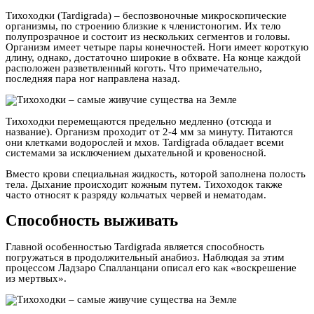
Тихоходки (Tardigrada) – беспозвоночные микроскопические
организмы, по строению близкие к членистоногим. Их тело
полупрозрачное и состоит из нескольких сегментов и головы.
Организм имеет четыре пары конечностей. Ноги имеет короткую
длину, однако, достаточно широкие в обхвате. На конце каждой
расположен разветвленный коготь. Что примечательно,
последняя пара ног направлена назад.
Тихоходки перемещаются предельно медленно (отсюда и
название). Организм проходит от 2-4 мм за минуту. Питаются
они клетками водорослей и мхов. Tardigrada обладает всеми
системами за исключением дыхательной и кровеносной.
Вместо крови специальная жидкость, которой заполнена полость
тела. Дыхание происходит кожным путем. Тихоходок также
часто относят к разряду кольчатых червей и нематодам.
Способность выживать
Главной особенностью Tardigrada является способность
погружаться в продолжительный анабиоз. Наблюдая за этим
процессом Ладзаро Спалланцани описал его как «воскрешение
из мертвых».