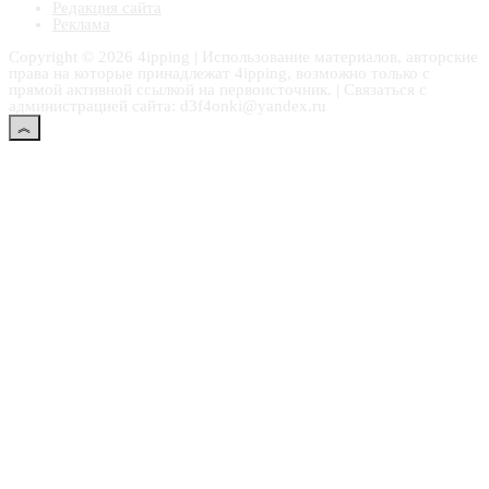
Редакция сайта
Реклама
Copyright © 2026 4ipping | Использование материалов, авторские
права на которые принадлежат 4ipping, возможно только с
прямой активной ссылкой на первоисточник. | Связаться с
администрацией сайта: d3f4onki@yandex.ru