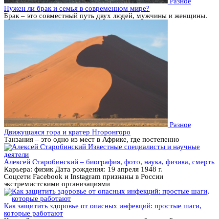
Разное
Нужен ли брак и семья в современном мире?
Брак – это совместный путь двух людей, мужчины и женщины.
Разное
Движущаяся гора и кратер Нгоронгоро
Танзания – это одно из мест в Африке, где постепенно
Известные специалисты и научные
деятели
Алексей Старобинский – биография, фото, наука, физика, смерть
Карьера: физик Дата рождения: 19 апреля 1948 г.
Соцсети Facebook и Instagram признаны в России
экстремистскими организациями
Как защитить здоровье от опасных инфекций: простые шаги,
которые работают