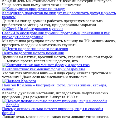
Каждый день мы сталкиваемся с тысячами бактерий и вирусов.
Чаще всего наш иммунитет тихо и незаметно
Калькулятор процентов по вкладу: как рассчитать доход и учесть
нюансы
Деньги на вкладе должны работать предсказуемо: сколько
прибавится за месяц, за год, при досрочном закрытии
Check-Up обследования мужчин: программы, показания и как
проходит обследование
Мы привыкли регулярно привозить машину на ТО: менять масло,
проверять колодки и внимательно слушать
Центр подологии нового поколения
Трещины на пятках, вросший ноготь, странная боль при ходьбе
— многие просто терпят или надеются, что
Кантопластика: как меняют форму и разрез глаз
Уголки глаз опущены вниз — и лицо сразу кажется грустным и
уставшим? Даже если вы выспались и полны сил.
Палагея Крылова – биография, фото, личная жизнь, карьера,
сейчас
Карьера: духовный наставник, исследователь энергетических
процессов Дата рождения: 2 августа 1989 г.
Почему человек сильно потеет: причины, виды и способы
борьбы
Липкие руки, мокрая спина, запах пота лишают уверенности,