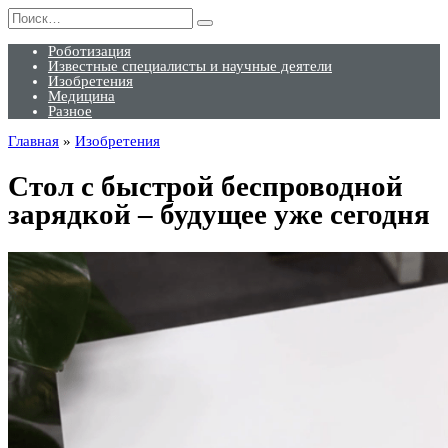
Перейти
Search
к
for:
содержанию
Роботизация
Известные специалисты и научные деятели
Изобретения
Медицина
Разное
Главная
»
Изобретения
Стол с быстрой беспроводной
зарядкой – будущее уже сегодня