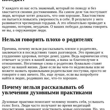
У каждого из нас есть знакомый, который по поводу и без
хвастается своими достижениями. На самом деле так поступают
люди, которые хотят доказать, что они хорошие. Хвастовством
он пытается повысить уверенность в себе. В результате у него
развивается чрезмерная гордыня. А это обязательно приводит к
падению, потерям, неудачам. О ваших победах должны говорить
не вы, а окружающие люди.
Нельзя говорить плохо о родителях
Причина, почему нельзя рассказывать плохое о родителях,
заключается в последствиях таких разговоров. Это приводит к
ухудшению здоровья, потере денег, удачи. Ведь кармически отец
отвечает за успех в вашей жизни, а мама за благополучие в
отношениях. Негативные слова о родителях буквально ставят
крест на вашей жизни. Даже если вы чем-то недовольны или не
можете назвать правильными родительские поступки, просто не
говорите о них ничего. Но, еще лучше, если вы попробуете
найти в людях, родивших вас, что-то хорошее.
Почему нельзя рассказывать об
увлечении духовными практиками
Духовные практики помогают человеку понять себя, услышать
голос Бога. Люди часто получают во время медитаций
просветления, начинают чувствовать новые ощущения. Но, это