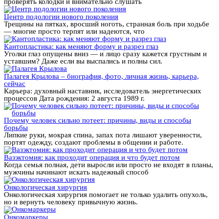
проверять колодки и внимательно слушать
Центр подологии нового поколения
Трещины на пятках, вросший ноготь, странная боль при ходьбе
— многие просто терпят или надеются, что
Кантопластика: как меняют форму и разрез глаз
Уголки глаз опущены вниз — и лицо сразу кажется грустным и
уставшим? Даже если вы выспались и полны сил.
Палагея Крылова – биография, фото, личная жизнь, карьера,
сейчас
Карьера: духовный наставник, исследователь энергетических
процессов Дата рождения: 2 августа 1989 г.
Почему человек сильно потеет: причины, виды и способы
борьбы
Липкие руки, мокрая спина, запах пота лишают уверенности,
портят одежду, создают проблемы в общении и работе.
Вазэктомия: как проходит операция и что будет потом
Когда семья полная, дети выросли или просто не входят в планы,
мужчины начинают искать надежный способ
Онкологическая хирургия
Онкологическая хирургия помогает не только удалить опухоль,
но и вернуть человеку привычную жизнь.
Онкомаркеры