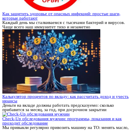
Как защитить здоровье от опасных инфекций: простые шаги,
которые работают
Каждый день мы сталкиваемся с тысячами бактерий и вирусов.
Чаще всего наш иммунитет тихо и незаметно
Калькулятор процентов по вкладу: как рассчитать доход и учесть
нюансы
Деньги на вкладе должны работать предсказуемо: сколько
прибавится за месяц, за год, при досрочном закрытии
Check-Up обследования мужчин: программы, показания и как
проходит обследование
Мы привыкли регулярно привозить машину на ТО: менять масло,