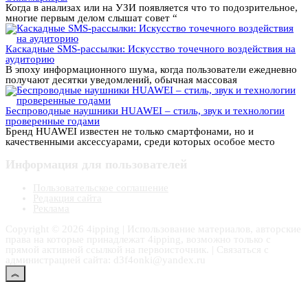
Когда в анализах или на УЗИ появляется что то подозрительное,
многие первым делом слышат совет “
Каскадные SMS-рассылки: Искусство точечного воздействия на
аудиторию
В эпоху информационного шума, когда пользователи ежедневно
получают десятки уведомлений, обычная массовая
Беспроводные наушники HUAWEI – стиль, звук и технологии
проверенные годами
Бренд HUAWEI известен не только смартфонами, но и
качественными аксессуарами, среди которых особое место
Информация для пользователей
Пользовательское соглашение
Редакция сайта
Реклама
Copyright © 2026 4ipping | Использование материалов, авторские
права на которые принадлежат 4ipping, возможно только с
прямой активной ссылкой на первоисточник. | Связаться с
администрацией сайта: d3f4onki@yandex.ru