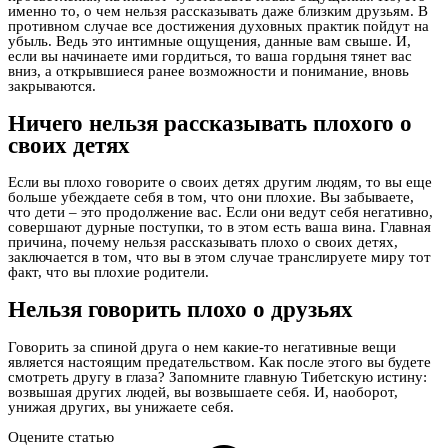
именно то, о чем нельзя рассказывать даже близким друзьям. В
противном случае все достижения духовных практик пойдут на
убыль. Ведь это интимные ощущения, данные вам свыше. И,
если вы начинаете ими гордиться, то ваша гордыня тянет вас
вниз, а открывшиеся ранее возможности и понимание, вновь
закрываются.
Ничего нельзя рассказывать плохого о
своих детях
Если вы плохо говорите о своих детях другим людям, то вы еще
больше убеждаете себя в том, что они плохие. Вы забываете,
что дети – это продолжение вас. Если они ведут себя негативно,
совершают дурные поступки, то в этом есть ваша вина. Главная
причина, почему нельзя рассказывать плохо о своих детях,
заключается в том, что вы в этом случае транслируете миру тот
факт, что вы плохие родители.
Нельзя говорить плохо о друзьях
Говорить за спиной друга о нем какие-то негативные вещи
является настоящим предательством. Как после этого вы будете
смотреть другу в глаза? Запомните главную Тибетскую истину:
возвышая других людей, вы возвышаете себя. И, наоборот,
унижая других, вы унижаете себя.
Оцените статью