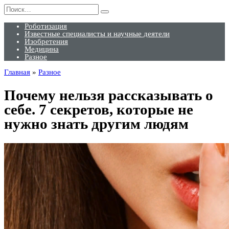
Перейти
Search
к
for:
содержанию
Роботизация
Известные специалисты и научные деятели
Изобретения
Медицина
Разное
Главная
»
Разное
Почему нельзя рассказывать о
себе. 7 секретов, которые не
нужно знать другим людям