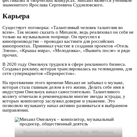
фестивалях и творческих конкурсах. Михаил является учеником
знаменитого Ярослава Сергеевича Судзиловского.
Карьера
Существует поговорка: «Талантливый человек талантлив во
всем». Так можно сказать о Михаиле, ведь реализовал он себя не
только на музыкальном поприще. Он преуспел в
кинопроизводстве – проводил кастинги для российских
кинопроектах. Принимал участие в создании проектов «Отель
Элеон», «Крыша мира», «Молодежка», «Выжить после» и ряде
прочих.
В 2020 году Омельчук трудился в сфере рекламного бизнеса.
Создавал рекламу, которая транслировалась на телевидении, для
сети супермаркетов «Перекресток».
На протяжении этого времени Михаил не забывал о музыке,
которая стала главным делом в его жизни. Делать себе имя в
индустрии Омельчук начал самостоятельно. Талантливого
коллегу отмечали и рекомендовали многие звезды эстрады, у
которых композитор заслужил доверие и уважение. Это
позволило музыканту начал активно развиваться в выбранном
направлении.
Композитор Михаил Омельчук / Фото:
«ВКонтакте»