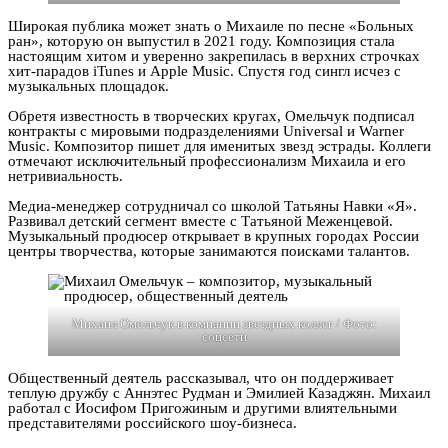
Широкая публика может знать о Михаиле по песне «Больных
ран», которую он выпустил в 2021 году. Композиция стала
настоящим хитом и уверенно закрепилась в верхних строчках
хит-парадов iTunes и Apple Music. Спустя год сингл исчез с
музыкальных площадок.
Обретя известность в творческих кругах, Омельчук подписал
контракты с мировыми подразделениями Universal и Warner
Music. Композитор пишет для именитых звезд эстрады. Коллеги
отмечают исключительный профессионализм Михаила и его
нетривиальность.
Медиа-менеджер сотрудничал со школой Татьяны Навки «Я».
Развивал детский сегмент вместе с Татьяной Меженцевой.
Музыкальный продюсер открывает в крупных городах России
центры творчества, которые занимаются поисками талантов.
Михаил Омельчук в компании звездных коллег / Фото:
соцсети
Общественный деятель рассказывал, что он поддерживает
теплую дружбу с Аннэтес Рудман и Эмилией Казаджян. Михаил
работал с Иосифом Пригожиным и другими влиятельными
представителями российского шоу-бизнеса.