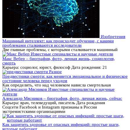
Изобретения
Машинный интеллект: как происходит обучение, с какими
проблемами сталкиваются исследователи
Две главные проблемы, с которыми сталкивается машинный
Известные специалисты и научные деятели
Макс Вебер – биография, фото, личная жизнь, социология,
смерть
Карьера: социолог, юрист, философ Дата рождения: 21
Разное
Предвестники смерти: как меняется эмоциональное и физическое
состояние человека перед уходом
Как определить, что над человеком нависла смертельная
Известные специалисты и научные
деятели
Александр Мясников – биография, фото, личная жизнь, сейчас
Карьера: врач, телеведущий, писатель Дата рождения
Соцсети Facebook и Instagram признаны в России
экстремистскими организациями
Как защитить здоровье от опасных инфекций: простые шаги,
которые работают