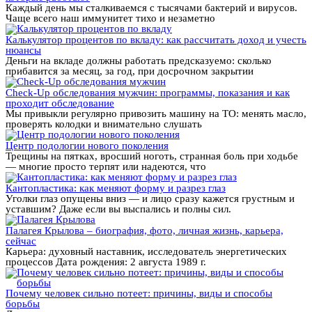
Каждый день мы сталкиваемся с тысячами бактерий и вирусов.
Чаще всего наш иммунитет тихо и незаметно
Калькулятор процентов по вкладу: как рассчитать доход и учесть
нюансы
Деньги на вкладе должны работать предсказуемо: сколько
прибавится за месяц, за год, при досрочном закрытии
Check-Up обследования мужчин: программы, показания и как
проходит обследование
Мы привыкли регулярно привозить машину на ТО: менять масло,
проверять колодки и внимательно слушать
Центр подологии нового поколения
Трещины на пятках, вросший ноготь, странная боль при ходьбе
— многие просто терпят или надеются, что
Кантопластика: как меняют форму и разрез глаз
Уголки глаз опущены вниз — и лицо сразу кажется грустным и
уставшим? Даже если вы выспались и полны сил.
Палагея Крылова – биография, фото, личная жизнь, карьера,
сейчас
Карьера: духовный наставник, исследователь энергетических
процессов Дата рождения: 2 августа 1989 г.
Почему человек сильно потеет: причины, виды и способы
борьбы