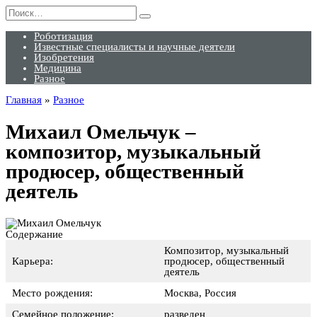
Перейти
Search
к
for:
содержанию
Роботизация
Известные специалисты и научные деятели
Изобретения
Медицина
Разное
Главная
»
Разное
Михаил Омельчук –
композитор, музыкальный
продюсер, общественный
деятель
Содержание
Композитор, музыкальный
Карьера:
продюсер, общественный
деятель
Место рождения:
Москва, Россия
Семейное положение:
разведен