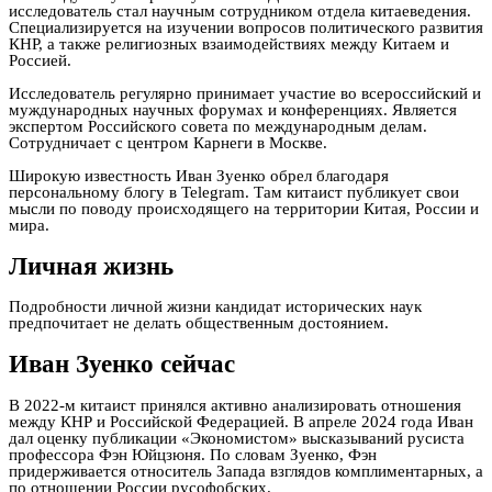
исследователь стал научным сотрудником отдела китаеведения.
Специализируется на изучении вопросов политического развития
КНР, а также религиозных взаимодействиях между Китаем и
Россией.
Исследователь регулярно принимает участие во всероссийский и
муждународных научных форумах и конференциях. Является
экспертом Российского совета по международным делам.
Сотрудничает с центром Карнеги в Москве.
Широкую известность Иван Зуенко обрел благодаря
персональному блогу в Telegram. Там китаист публикует свои
мысли по поводу происходящего на территории Китая, России и
мира.
Личная жизнь
Подробности личной жизни кандидат исторических наук
предпочитает не делать общественным достоянием.
Иван Зуенко сейчас
В 2022-м китаист принялся активно анализировать отношения
между КНР и Российской Федерацией. В апреле 2024 года Иван
дал оценку публикации «Экономистом» высказываний русиста
профессора Фэн Юйцзюня. По словам Зуенко, Фэн
придерживается относитель Запада взглядов комплиментарных, а
по отношении России русофобских.