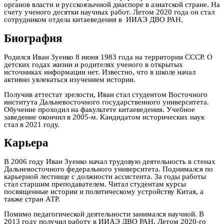
органов власти и русскоязычной диаспоре в азиатской стране. На
счету ученого десятки научных работ. Летом 2020 года он стал
сотрудником отдела китаеведения в ИИАЭ ДВО РАН.
Биография
Родился Иван Зуенко 8 июня 1983 года на территории СССР. О
детских годах жизни и родителях ученого в открытых
источниках информации нет. Известно, что в школе начал
активно увлекаться изучением истории.
Получив аттестат зрелости, Иван стал студентом Восточного
института Дальневосточного государственного университета.
Обучение проходил на факультете китаеведения. Учебное
заведение окончил в 2005-м. Кандидатом исторических наук
стал в 2021 году.
Карьера
В 2006 году Иван Зуенко начал трудовую деятельность в стенах
Дальневосточного федерального университета. Поднимался по
карьерной лестнице с должности ассистента. За годы работы
стал старшим преподавателем. Читал студентам курсы
посвященные истории и политическому устройству Китая, а
также стран АТР.
Помимо педагогической деятельности занимался научной. В
2013 году получил работу в ИИАЭ ДВО РАН. Летом 2020-го