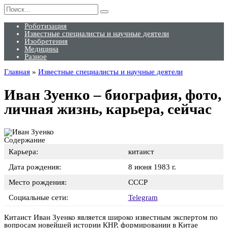
Перейти
Search
к
for:
содержанию
Роботизация
Известные специалисты и научные деятели
Изобретения
Медицина
Разное
Главная
»
Известные специалисты и научные деятели
Иван Зуенко – биография, фото,
личная жизнь, карьера, сейчас
Содержание
Карьера:
китаист
Дата рождения:
8 июня 1983 г.
Место рождения:
СССР
Социальные сети:
Telegram
Китаист Иван Зуенко является широко известным экспертом по
вопросам новейшей истории КНР, формировании в Китае