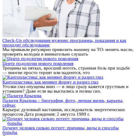
Check-Up обследования мужчин: программы, показания и как
проходит обследование
Мы привыкли регулярно привозить машину на ТО: менять масло,
проверять колодки и внимательно слушать
Центр подологии нового поколения
Трещины на пятках, вросший ноготь, странная боль при ходьбе
— многие просто терпят или надеются, что
Кантопластика: как меняют форму и разрез глаз
Уголки глаз опущены вниз — и лицо сразу кажется грустным и
уставшим? Даже если вы выспались и полны сил.
Палагея Крылова – биография, фото, личная жизнь, карьера,
сейчас
Карьера: духовный наставник, исследователь энергетических
процессов Дата рождения: 2 августа 1989 г.
Почему человек сильно потеет: причины, виды и способы
борьбы