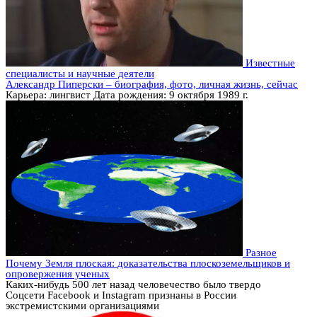
Известные
специалисты и научные деятели
Александр Пиперски – биография, фото, личная жизнь, сейчас
Карьера: лингвист Дата рождения: 9 октября 1989 г.
Разное
Почему Земля плоская: доказательства плоскоземельщиков и
опровержения ученых
Каких-нибудь 500 лет назад человечество было твердо
Соцсети Facebook и Instagram признаны в России
экстремистскими организациями