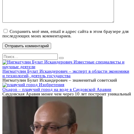
Сохранить моё имя, email и адрес сайта в этом браузере для
последующих моих комментариев.
Search
for:
Известные специалисты и
научные деятели
Нигматулин Булат Искандерович – эксперт в области экономики
и технологий, деятель государства
Нигматулин Булат Искандерович – знаменитый советский
Изобретения
Oxagon – плавучий город на воде в Саудовской Аравии
Саудовская Аравия менее чем через 10 лет построит уникальный