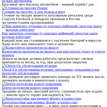
на ваш автомобиль
Красивый звук выхлопа автомобиля – важный атрибут для
Разное
Стояние на гвоздях: в чем польза и вред
Стояние на гвоздях является популярным ритуалом среди
Соцсети Facebook и Instagram признаны в России
экстремистскими организациями
Как защитить здоровье от опасных инфекций: простые шаги,
которые работают
Каждый день мы сталкиваемся с тысячами бактерий и вирусов.
Чаще всего наш иммунитет тихо и незаметно
Калькулятор процентов по вкладу: как рассчитать доход и учесть
нюансы
Деньги на вкладе должны работать предсказуемо: сколько
прибавится за месяц, за год, при досрочном закрытии
Check-Up обследования мужчин: программы, показания и как
проходит обследование
Мы привыкли регулярно привозить машину на ТО: менять масло,
проверять колодки и внимательно слушать
Центр подологии нового поколения
Трещины на пятках, вросший ноготь, странная боль при ходьбе
— многие просто терпят или надеются, что
Кантопластика: как меняют форму и разрез глаз
Уголки глаз опущены вниз — и лицо сразу кажется грустным и