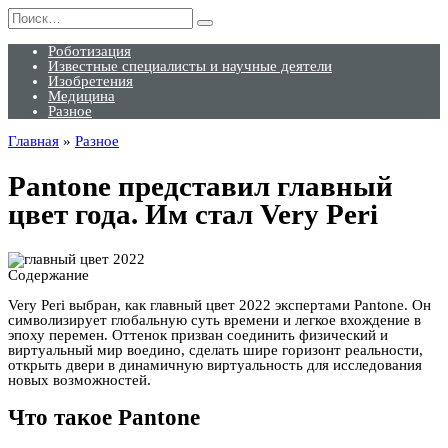
Перейти
Search
к
for:
содержанию
Роботизация
Известные специалисты и научные деятели
Изобретения
Медицина
Разное
Главная
»
Разное
Pantone представил главный
цвет года. Им стал Very Peri
Содержание
Very Peri выбран, как главный цвет 2022 экспертами Pantone. Он
символизирует глобальную суть времени и легкое вхождение в
эпоху перемен. Оттенок призван соединить физический и
виртуальный мир воедино, сделать шире горизонт реальности,
открыть двери в динамичную виртуальность для исследования
новых возможностей.
Что такое Pantone