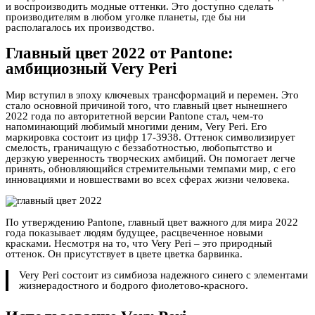
и воспроизводить модные оттенки. Это доступно сделать
производителям в любом уголке планеты, где бы ни
располагалось их производство.
Главный цвет 2022 от Pantone:
амбициозный Very Peri
Мир вступил в эпоху ключевых трансформаций и перемен. Это
стало основной причиной того, что главный цвет нынешнего
2022 года по авторитетной версии Pantone стал, чем-то
напоминающий любимый многими деним, Very Peri. Его
маркировка состоит из цифр 17-3938. Оттенок символизирует
смелость, граничащую с беззаботностью, любопытство и
дерзкую уверенность творческих амбиций. Он помогает легче
принять, обновляющийся стремительными темпами мир, с его
инновациями и новшествами во всех сферах жизни человека.
По утверждению Pantone, главный цвет важного для мира 2022
года показывает людям будущее, расцвеченное новыми
красками. Несмотря на то, что Very Peri – это природный
оттенок. Он присутствует в цвете цветка барвинка.
Very Peri состоит из симбиоза надежного синего с элементами
жизнерадостного и бодрого фиолетово-красного.