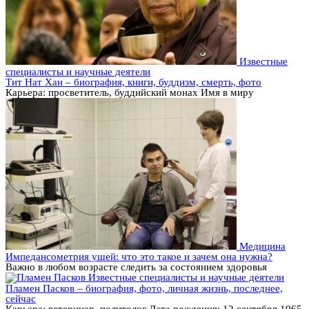
Известные
специалисты и научные деятели
Тит Нат Хан – биография, книги, буддизм, смерть, фото
Карьера: просветитель, буддийский монах Имя в миру
Медицина
Импедансометрия ушей: что это такое и зачем она нужна?
Важно в любом возрасте следить за состоянием здоровья
Известные специалисты и научные деятели
Пламен Пасков – биография, фото, личная жизнь, последнее,
сейчас
Карьера: ветеринар, политолог Дата рождения: 12 сентября 1965