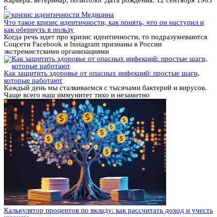
г.
Медицина
Что такое кризис идентичности, как понять, что он наступил и
как обернуть в пользу
Когда речь идет про кризис идентичности, то подразумеваются
Соцсети Facebook и Instagram признаны в России
экстремистскими организациями
Как защитить здоровье от опасных инфекций: простые шаги,
которые работают
Каждый день мы сталкиваемся с тысячами бактерий и вирусов.
Чаще всего наш иммунитет тихо и незаметно
Калькулятор процентов по вкладу: как рассчитать доход и учесть