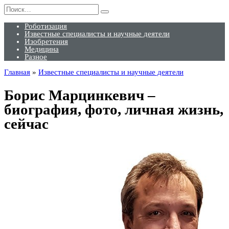
Перейти
Search
к
for:
содержанию
Роботизация
Известные специалисты и научные деятели
Изобретения
Медицина
Разное
Главная
»
Известные специалисты и научные деятели
Борис Марцинкевич –
биография, фото, личная жизнь,
сейчас