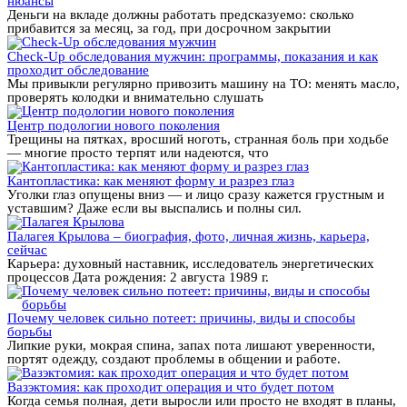
нюансы
Деньги на вкладе должны работать предсказуемо: сколько
прибавится за месяц, за год, при досрочном закрытии
Check-Up обследования мужчин: программы, показания и как
проходит обследование
Мы привыкли регулярно привозить машину на ТО: менять масло,
проверять колодки и внимательно слушать
Центр подологии нового поколения
Трещины на пятках, вросший ноготь, странная боль при ходьбе
— многие просто терпят или надеются, что
Кантопластика: как меняют форму и разрез глаз
Уголки глаз опущены вниз — и лицо сразу кажется грустным и
уставшим? Даже если вы выспались и полны сил.
Палагея Крылова – биография, фото, личная жизнь, карьера,
сейчас
Карьера: духовный наставник, исследователь энергетических
процессов Дата рождения: 2 августа 1989 г.
Почему человек сильно потеет: причины, виды и способы
борьбы
Липкие руки, мокрая спина, запах пота лишают уверенности,
портят одежду, создают проблемы в общении и работе.
Вазэктомия: как проходит операция и что будет потом
Когда семья полная, дети выросли или просто не входят в планы,