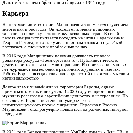
Диплом о высшем образовании получил в 1991 году.
Карьера
На протяжении многих лет Марцинкевич занимается изучением
энергетики и ресурсов. Он исследует влияние природных
запасов на политику и экономику различных стран. В своей
работе специалист пытается походить на Якова Перельмана и
Георгия Гамова, которые умели простым языком и с улыбкой
рассказать о сложных и проблемных вещах.
В 2016 году Марцинкевич получил должность главного
редактора ресурса «Геоэнергетика.ru». Публицистическую
деятельность он начал намного раньше. На протяжении многих
лет журналист вел колонки в различных журналах и газетах.
Работы Бориса всегда отличались простотой изложения мысли и
нетривиальностью.
Долгое время ученый жил на территории Европы, однако
прижиться там так и не сумел. В 2020 году во время интервью
мужчина рассказал о европейских ценностях и настроениях. По
его словам, Европа постепенно умирает из-за
неконтролируемого потока мигрантов. Переехав в Россию
Марцинкевич стал регулярно появляться на различных интернет-
передачах.
В 2021 году Бориса пригласили на YouTube каналы «День ТВ» и