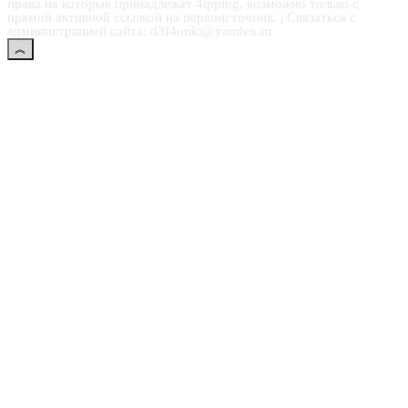
права на которые принадлежат 4ipping, возможно только с
прямой активной ссылкой на первоисточник. | Связаться с
администрацией сайта: d3f4onki@yandex.ru