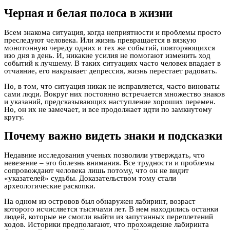
Черная и белая полоса в жизни
Всем знакома ситуация, когда неприятности и проблемы просто
преследуют человека. Или жизнь превращается в вязкую
монотонную череду одних и тех же событий, повторяющихся
изо дня в день. И, никакие усилия не помогают изменить ход
событий к лучшему. В таких ситуациях часто человек впадает в
отчаяние, его накрывает депрессия, жизнь перестает радовать.
Но, в том, что ситуация никак не исправляется, часто виноваты
сами люди. Вокруг них постоянно встречается множество знаков
и указаний, предсказывающих наступление хороших перемен.
Но, он их не замечает, и все продолжает идти по замкнутому
кругу.
Почему важно видеть знаки и подсказки
Недавние исследования ученых позволили утверждать, что
невезение – это болезнь внимания. Все трудности и проблемы
сопровождают человека лишь потому, что он не видит
«указателей» судьбы. Доказательством тому стали
археологические раскопки.
На одном из островов был обнаружен лабиринт, возраст
которого исчисляется тысячами лет. В нем находились останки
людей, которые не смогли выйти из запутанных переплетений
ходов. Историки предполагают, что прохождение лабиринта