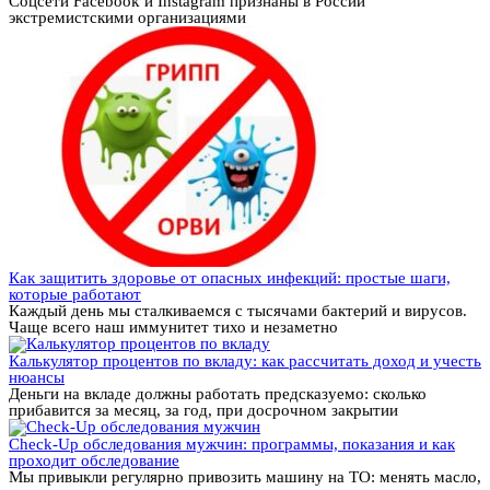
Соцсети Facebook и Instagram признаны в России
экстремистскими организациями
Как защитить здоровье от опасных инфекций: простые шаги,
которые работают
Каждый день мы сталкиваемся с тысячами бактерий и вирусов.
Чаще всего наш иммунитет тихо и незаметно
Калькулятор процентов по вкладу: как рассчитать доход и учесть
нюансы
Деньги на вкладе должны работать предсказуемо: сколько
прибавится за месяц, за год, при досрочном закрытии
Check-Up обследования мужчин: программы, показания и как
проходит обследование
Мы привыкли регулярно привозить машину на ТО: менять масло,