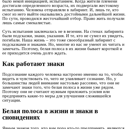
было некой инициацией, испытанием. Когда жители племени
достигали определенного возраста, их подвергали жестокому
испытанию. Человека отправляли в лабиринт. И, лишь те, кто
смог из него выйти оказывались достойными дальнейшей жизни.
По сути, проводился жесточайший отбор. Право жить получали
лишь самые смекалистые.
Суть испытания заключалась не в везении. На стенах лабиринта
были подсказки, знаки, указания. И те, кто не сумел их увидеть,
погибали. Наша жизнь – это тоже своеобразный лабиринт с
подсказками и знаками. Но, многие из нас не умеют их читать и
замечать. Поэтому, белая полоса в их жизни бывает короткой и
ее приходится очень долго ждать.
Как работают знаки
Подсознание каждого человека настроено именно на то, чтобы
видеть и чувствовать то, чего не улавливает сознание. Но, у
большинства людей внимание настолько рассеяно, что они не
замечают знаки того, что белая полоса в жизни уже рядом.
Поэтому они не считают нужным приложить усилия или
предпринять какие-то меры для улучшения сложившейся
ситуации.
Белая полоса в жизни и знаки в
сновидениях
Явным знаком того, что вам пора что-то предпринять, являются