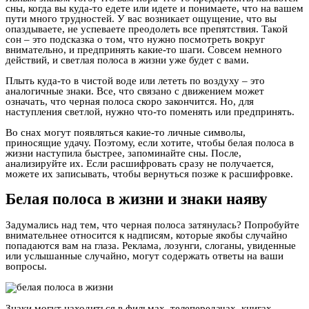
сны, когда вы куда-то едете или идете и понимаете, что на вашем
пути много трудностей. У вас возникает ощущение, что вы
опаздываете, не успеваете преодолеть все препятствия. Такой
сон – это подсказка о том, что нужно посмотреть вокруг
внимательно, и предпринять какие-то шаги. Совсем немного
действий, и светлая полоса в жизни уже будет с вами.
Плыть куда-то в чистой воде или лететь по воздуху – это
аналогичные знаки. Все, что связано с движением может
означать, что черная полоса скоро закончится. Но, для
наступления светлой, нужно что-то поменять или предпринять.
Во снах могут появляться какие-то личные символы,
приносящие удачу. Поэтому, если хотите, чтобы белая полоса в
жизни наступила быстрее, запоминайте сны. После,
анализируйте их. Если расшифровать сразу не получается,
можете их записывать, чтобы вернуться позже к расшифровке.
Белая полоса в жизни и знаки наяву
Задумались над тем, что черная полоса затянулась? Попробуйте
внимательнее относится к надписям, которые якобы случайно
попадаются вам на глаза. Реклама, лозунги, слоганы, увиденные
или услышанные случайно, могут содержать ответы на ваши
вопросы.
Знаки могут находиться в фильмах, телепередачах, книгах,