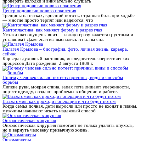
проверять колодки и внимательно слушать
Центр подологии нового поколения
Трещины на пятках, вросший ноготь, странная боль при ходьбе
— многие просто терпят или надеются, что
Кантопластика: как меняют форму и разрез глаз
Уголки глаз опущены вниз — и лицо сразу кажется грустным и
уставшим? Даже если вы выспались и полны сил.
Палагея Крылова – биография, фото, личная жизнь, карьера,
сейчас
Карьера: духовный наставник, исследователь энергетических
процессов Дата рождения: 2 августа 1989 г.
Почему человек сильно потеет: причины, виды и способы
борьбы
Липкие руки, мокрая спина, запах пота лишают уверенности,
портят одежду, создают проблемы в общении и работе.
Вазэктомия: как проходит операция и что будет потом
Когда семья полная, дети выросли или просто не входят в планы,
мужчины начинают искать надежный способ
Онкологическая хирургия
Онкологическая хирургия помогает не только удалить опухоль,
но и вернуть человеку привычную жизнь.
Онкомаркеры