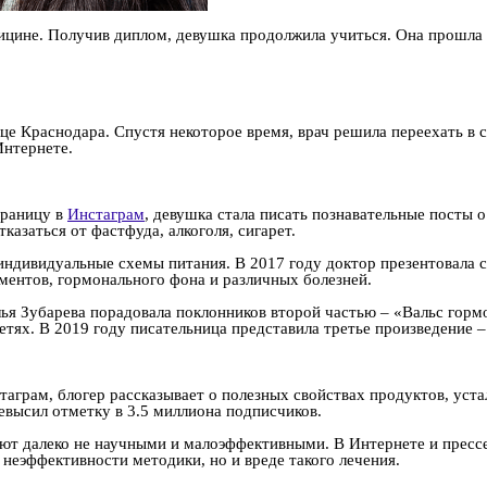
ицине. Получив диплом, девушка продолжила учиться. Она прошла 
е Краснодара. Спустя некоторое время, врач решила переехать в с
Интернете.
траницу в
Инстаграм
, девушка стала писать познавательные посты о
казаться от фастфуда, алкоголя, сигарет.
индивидуальные схемы питания. В 2017 году доктор презентовала 
ментов, гормонального фона и различных болезней.
лья Зубарева порадовала поклонников второй частью – «Вальс гормо
детях. В 2019 году писательница представила третье произведение 
таграм, блогер рассказывает о полезных свойствах продуктов, уста
евысил отметку в 3.5 миллиона подписчиков.
ают далеко не научными и малоэффективными. В Интернете и прес
 неэффективности методики, но и вреде такого лечения.