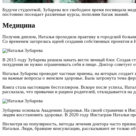
Будучи студенткой, Зубарева все свободное время посвящала мед
постоянно посещает различные курсы, пополняя багаж знаний.
Медицина
Получив диплом, Наталья проходила практику в городской больниц
Со временем загорелась идеей создания собственных проектов в 
В 2015 году Зубарева решила начать вести личный блог. Создав с
похудения не нужно ограничивать себя в пище. Доктор советует от
Наталья Зубарева проводит частные приемы, на которых создает 
на важные вопросы о женском здоровье. Была затронута тема фер
Книга стала настоящим бестселлером. Вскоре после успеха, Ната
рассказала, что привычки и рацион родителей, откладывается на 
Зубарева основала Академию Здоровья. На своей страничке в Инс
людям восстановить здоровье. В 2020 году Инстаграм Натальи пр
Несмотря на популярность, методы лечения доктора часто призн
Натальи. Люди, бравшие консультации, рассказывают не только об