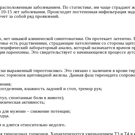
драсположенным заболеванием. По статистике, им чаще страдают же
з 10-15 лет заболевания. Происходит постепенная инфильтрация 
чет за собой ряд проявлений.
о, нет никакой клинической симптоматики. Он протекает латентно.
 семье есть родственники, страдающие патологиями со стороны щ
 специфический лабораторный анализ, который назначается врачом п
ция паренхимы. Это свидетельствует о начинающемся процессе аут
ки выраженный тиреотоксикоз. Это связано с наличием в крови т
рос гормонов щитовидной железы. Данная фаза тиреоидита сопрово
иения;
отделения, влажность ладоней и стоп, тремор рук;
ул, спонтанные боли в животе);
изическая активность;
а для мужчин – снижение потенции;
рдца.
и длится относительно недолго.
я тиреоидных гормонов. Характеризуется уменьшением Т3 и Т4 в 