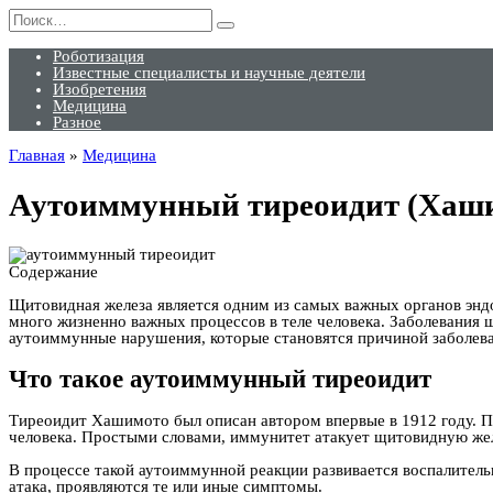
Перейти
Search
к
for:
содержанию
Роботизация
Известные специалисты и научные деятели
Изобретения
Медицина
Разное
Главная
»
Медицина
Аутоиммунный тиреоидит (Хашим
Содержание
Щитовидная железа является одним из самых важных органов энд
много жизненно важных процессов в теле человека. Заболевания 
аутоиммунные нарушения, которые становятся причиной заболев
Что такое аутоиммунный тиреоидит
Тиреоидит Хашимото был описан автором впервые в 1912 году. П
человека. Простыми словами, иммунитет атакует щитовидную жел
В процессе такой аутоиммунной реакции развивается воспалитель
атака, проявляются те или иные симптомы.