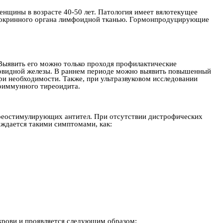
нщины в возрасте 40-50 лет. Патология имеет вялотекущее
эндокринного органа лимфоидной тканью. Гормонпродуцирующие
 Выявить его можно только проходя профилактические
итовидной железы. В раннем периоде можно выявить повышенный
ри необходимости. Также, при ультразвуковом исследовании
оиммунного тиреоидита.
иреостимулирующих антител. При отсутствии дистрофических
ждается такими симптомами, как:
крови и проявляется следующим образом: