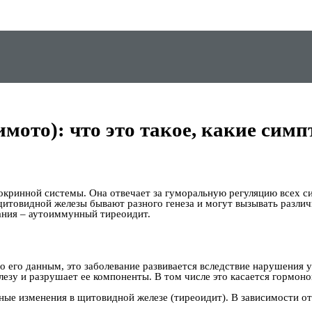
ото): что это такое, какие сим
окринной системы. Она отвечает за гуморальную регуляцию всех с
щитовидной железы бывают разного генеза и могут вызывать разли
ания – аутоиммунный тиреоидит.
о его данным, это заболевание развивается вследствие нарушения
езу и разрушает ее компоненты. В том числе это касается гормон
ные изменения в щитовидной железе (тиреоидит). В зависимости от