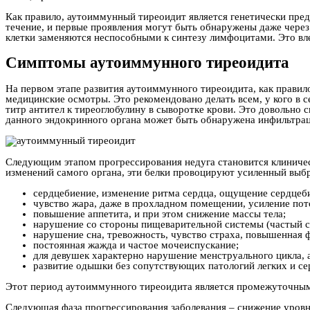
Как правило, аутоиммунный тиреоидит является генетически пре
течение, и первые проявления могут быть обнаружены даже чере
клетки заменяются неспособными к синтезу лимфоцитами. Это вле
Симптомы аутоиммунного тиреоидита
На первом этапе развития аутоиммунного тиреоидита, как правил
медицинские осмотры. Это рекомендовано делать всем, у кого в
титр антител к тиреоглобулину в сыворотке крови. Это довольно
данного эндокринного органа может быть обнаружена инфильтра
Следующим этапом прогрессирования недуга становится клиничес
изменений самого органа, эти белки провоцируют усиленный выб
сердцебиение, изменение ритма сердца, ощущение сердцеб
чувство жара, даже в прохладном помещении, усиление пото
повышение аппетита, и при этом снижение массы тела;
нарушение со стороны пищеварительной системы (частый ст
нарушение сна, тревожность, чувство страха, повышенная ф
постоянная жажда и частое мочеиспускание;
для девушек характерно нарушение менструального цикла, 
развитие одышки без сопутствующих патологий легких и се
Этот период аутоиммунного тиреоидита является промежуточным 
Следующая фаза прогрессирования заболевания – снижение уровн