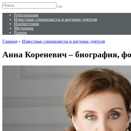
Перейти
Search
к
for:
содержанию
Роботизация
Известные специалисты и научные деятели
Изобретения
Медицина
Разное
Главная
»
Известные специалисты и научные деятели
Анна Кореневич – биография, фо