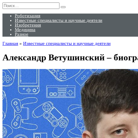
Перейти
Search
к
for:
содержанию
Роботизация
Известные специалисты и научные деятели
Изобретения
Медицина
Разное
Главная
»
Известные специалисты и научные деятели
Александр Ветушинский – биогр