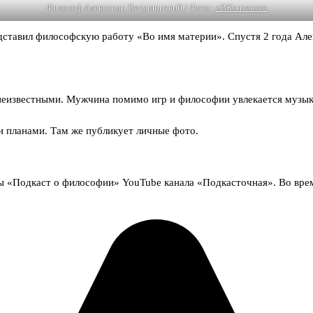
Философ Александр Ветушинский / Фото:
«ВКонтакте»
дставил философскую работу «Во имя материи». Спустя 2 года Але
известными. Мужчина помимо игр и философии увлекается музыкой.
 и планами. Там же публикует личные фото.
ы «Подкаст о философии» YouTube канала «Подкасточная». Во врем