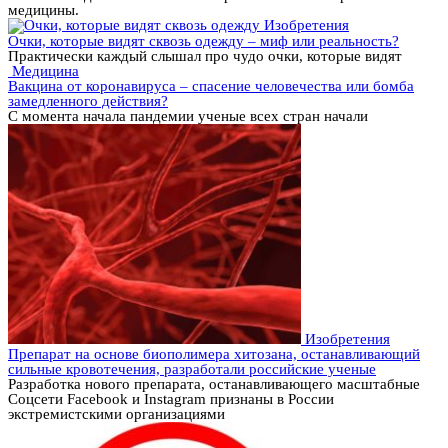
медицины.
Изобретения
Очки, которые видят сквозь одежду – миф или реальность?
Практически каждый слышал про чудо очки, которые видят
Медицина
Вакцина от коронавируса – спасение человечества или бомба
замедленного действия?
С момента начала пандемии ученые всех стран начали
Изобретения
Препарат на основе биополимера хитозана, останавливающий
сильные кровотечения, разработали российские ученые
Разработка нового препарата, останавливающего масштабные
Соцсети Facebook и Instagram признаны в России
экстремистскими организациями