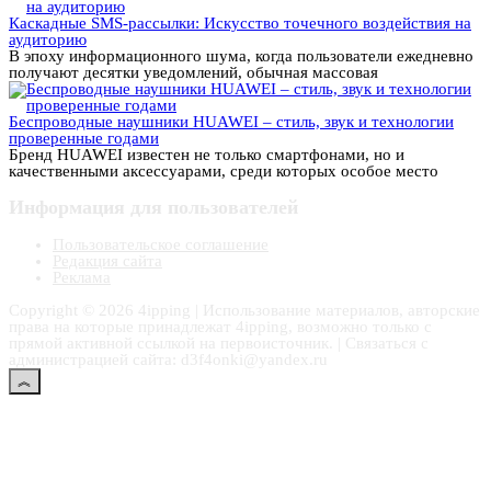
Каскадные SMS-рассылки: Искусство точечного воздействия на
аудиторию
В эпоху информационного шума, когда пользователи ежедневно
получают десятки уведомлений, обычная массовая
Беспроводные наушники HUAWEI – стиль, звук и технологии
проверенные годами
Бренд HUAWEI известен не только смартфонами, но и
качественными аксессуарами, среди которых особое место
Информация для пользователей
Пользовательское соглашение
Редакция сайта
Реклама
Copyright © 2026 4ipping | Использование материалов, авторские
права на которые принадлежат 4ipping, возможно только с
прямой активной ссылкой на первоисточник. | Связаться с
администрацией сайта: d3f4onki@yandex.ru