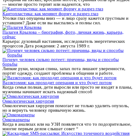
— многие просто терпят или надеются, что
Кантопластика: как меняют форму и разрез глаз
Уголки глаз опущены вниз — и лицо сразу кажется грустным и
уставшим? Даже если вы выспались и полны сил.
Палагея Крылова – биография, фото, личная жизнь, карьера,
сейчас
Карьера: духовный наставник, исследователь энергетических
процессов Дата рождения: 2 августа 1989 г.
Почему человек сильно потеет: причины, виды и способы
борьбы
Липкие руки, мокрая спина, запах пота лишают уверенности,
портят одежду, создают проблемы в общении и работе.
Вазэктомия: как проходит операция и что будет потом
Когда семья полная, дети выросли или просто не входят в планы,
мужчины начинают искать надежный способ
Онкологическая хирургия
Онкологическая хирургия помогает не только удалить опухоль,
но и вернуть человеку привычную жизнь.
Онкомаркеры
Когда в анализах или на УЗИ появляется что то подозрительное,
многие первым делом слышат совет “