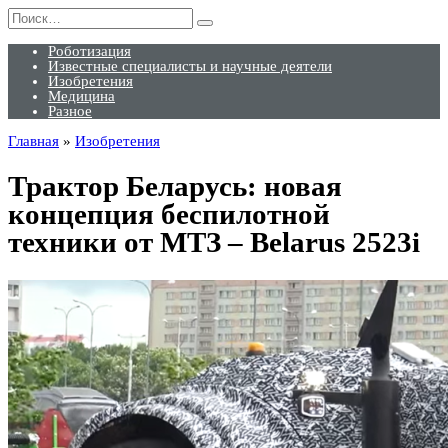
Перейти
Search
к
for:
содержанию
Роботизация
Известные специалисты и научные деятели
Изобретения
Медицина
Разное
Главная
»
Изобретения
Трактор Беларусь: новая
концепция беспилотной
техники от МТЗ – Belarus 2523i