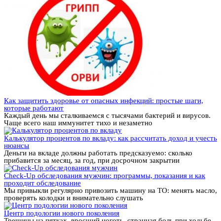
Как защитить здоровье от опасных инфекций: простые шаги,
которые работают
Каждый день мы сталкиваемся с тысячами бактерий и вирусов.
Чаще всего наш иммунитет тихо и незаметно
Калькулятор процентов по вкладу: как рассчитать доход и учесть
нюансы
Деньги на вкладе должны работать предсказуемо: сколько
прибавится за месяц, за год, при досрочном закрытии
Check-Up обследования мужчин: программы, показания и как
проходит обследование
Мы привыкли регулярно привозить машину на ТО: менять масло,
проверять колодки и внимательно слушать
Центр подологии нового поколения
Трещины на пятках, вросший ноготь, странная боль при ходьбе