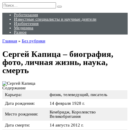
Перейти
Search
к
for:
содержанию
Роботизация
Известные специалисты и научные деятели
Изобретения
Медицина
Разное
Главная
»
Без рубрики
Сергей Капица – биография,
фото, личная жизнь, наука,
смерть
Содержание
Карьера:
физик, телеведущий, писатель
Дата рождения:
14 февраля 1928 г.
Кембридж, Королевство
Место рождения:
Великобритания
Дата смерти:
14 августа 2012 г.