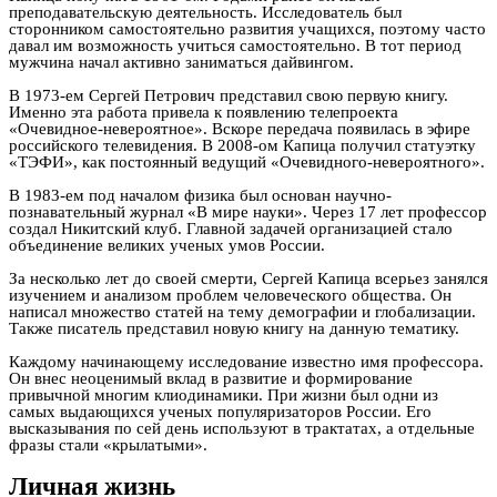
преподавательскую деятельность. Исследователь был
сторонником самостоятельно развития учащихся, поэтому часто
давал им возможность учиться самостоятельно. В тот период
мужчина начал активно заниматься дайвингом.
В 1973-ем Сергей Петрович представил свою первую книгу.
Именно эта работа привела к появлению телепроекта
«Очевидное-невероятное». Вскоре передача появилась в эфире
российского телевидения. В 2008-ом Капица получил статуэтку
«ТЭФИ», как постоянный ведущий «Очевидного-невероятного».
В 1983-ем под началом физика был основан научно-
познавательный журнал «В мире науки». Через 17 лет профессор
создал Никитский клуб. Главной задачей организацией стало
объединение великих ученых умов России.
За несколько лет до своей смерти, Сергей Капица всерьез занялся
изучением и анализом проблем человеческого общества. Он
написал множество статей на тему демографии и глобализации.
Также писатель представил новую книгу на данную тематику.
Каждому начинающему исследование известно имя профессора.
Он внес неоценимый вклад в развитие и формирование
привычной многим клиодинамики. При жизни был одни из
самых выдающихся ученых популяризаторов России. Его
высказывания по сей день используют в трактатах, а отдельные
фразы стали «крылатыми».
Личная жизнь