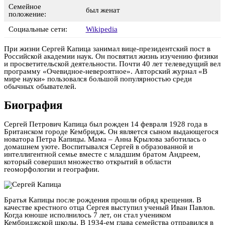
Семейное
был женат
положение:
Социальные сети:
Wikipedia
При жизни Сергей Капица занимал вице-президентский пост в
Российской академии наук. Он посвятил жизнь изучению физики
и просветительской деятельности. Почти 40 лет телеведущий вел
программу «Очевидное-невероятное». Авторский журнал «В
мире науки» пользовался большой популярностью среди
обычных обывателей.
Биография
Сергей Петрович Капица был рожден 14 февраля 1928 года в
Британском городе Кембридж. Он является сыном выдающегося
новатора Петра Капицы. Мама – Анна Крылова заботилась о
домашнем уюте. Воспитывался Сергей в образованной и
интеллигентной семье вместе с младшим братом Андреем,
который совершил множество открытий в области
геоморфологии и географии.
Братья Капицы после рождения прошли обряд крещения. В
качестве крестного отца Сергея выступил ученый Иван Павлов.
Когда юноше исполнилось 7 лет, он стал учеником
Кембриджской школы. В 1934-ем глава семейства отправился в