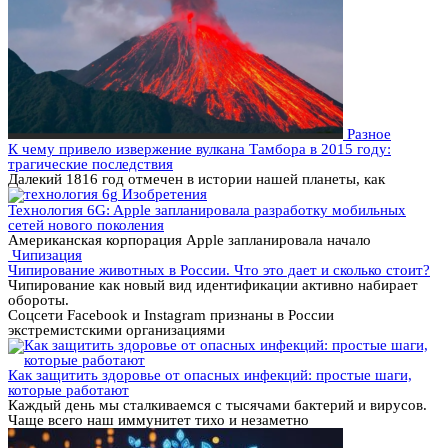
Разное
К чему привело извержение вулкана Тамбора в 2015 году:
трагические последствия
Далекий 1816 год отмечен в истории нашей планеты, как
Изобретения
Технология 6G: Apple запланировала разработку мобильных
сетей нового поколения
Американская корпорация Apple запланировала начало
Чипизация
Чипирование животных в России. Что это дает и сколько стоит?
Чипирование как новый вид идентификации активно набирает
обороты.
Соцсети Facebook и Instagram признаны в России
экстремистскими организациями
Как защитить здоровье от опасных инфекций: простые шаги,
которые работают
Каждый день мы сталкиваемся с тысячами бактерий и вирусов.
Чаще всего наш иммунитет тихо и незаметно