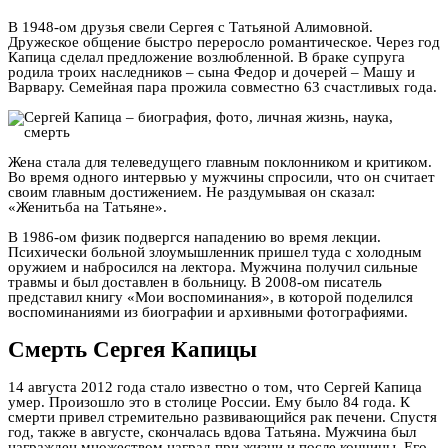
В 1948-ом друзья свели Сергея с Татьяной Алимовной.
Дружеское общение быстро переросло романтическое. Через год
Капица сделал предложение возлюбленной. В браке супруга
родила троих наследников – сына Федор и дочерей – Машу и
Варвару. Семейная пара прожила совместно 63 счастливых года.
Жена стала для телеведущего главным поклонником и критиком.
Во время одного интервью у мужчины спросили, что он считает
своим главным достижением. Не раздумывая он сказал:
«Женитьба на Татьяне».
В 1986-ом физик подвергся нападению во время лекции.
Психически больной злоумышленник пришел туда с холодным
оружием и набросился на лектора. Мужчина получил сильные
травмы и был доставлен в больницу. В 2008-ом писатель
представил книгу «Мои воспоминания», в которой поделился
воспоминаниями из биографии и архивными фотографиями.
Смерть Сергея Капицы
14 августа 2012 года стало известно о том, что Сергей Капица
умер. Произошло это в столице России. Ему было 84 года. К
смерти привел стремительно развивающийся рак печени. Спустя
год, также в августе, скончалась вдова Татьяна. Мужчина был
награжден множеством наград при жизни и после кончины. Его