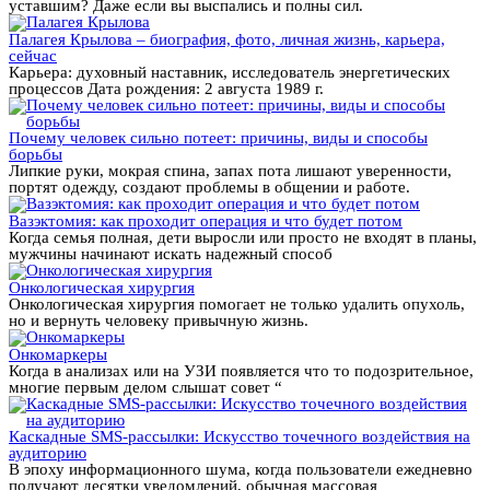
уставшим? Даже если вы выспались и полны сил.
Палагея Крылова – биография, фото, личная жизнь, карьера,
сейчас
Карьера: духовный наставник, исследователь энергетических
процессов Дата рождения: 2 августа 1989 г.
Почему человек сильно потеет: причины, виды и способы
борьбы
Липкие руки, мокрая спина, запах пота лишают уверенности,
портят одежду, создают проблемы в общении и работе.
Вазэктомия: как проходит операция и что будет потом
Когда семья полная, дети выросли или просто не входят в планы,
мужчины начинают искать надежный способ
Онкологическая хирургия
Онкологическая хирургия помогает не только удалить опухоль,
но и вернуть человеку привычную жизнь.
Онкомаркеры
Когда в анализах или на УЗИ появляется что то подозрительное,
многие первым делом слышат совет “
Каскадные SMS-рассылки: Искусство точечного воздействия на
аудиторию
В эпоху информационного шума, когда пользователи ежедневно
получают десятки уведомлений, обычная массовая