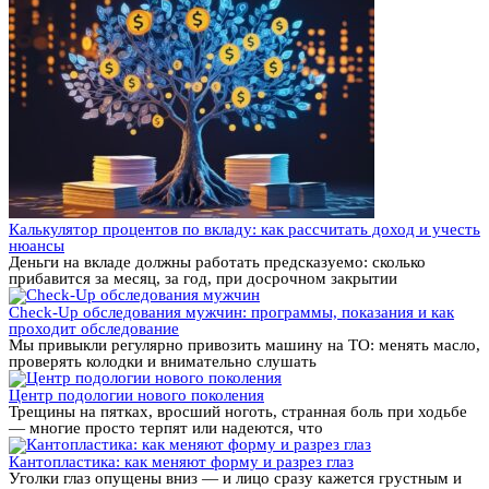
Калькулятор процентов по вкладу: как рассчитать доход и учесть
нюансы
Деньги на вкладе должны работать предсказуемо: сколько
прибавится за месяц, за год, при досрочном закрытии
Check-Up обследования мужчин: программы, показания и как
проходит обследование
Мы привыкли регулярно привозить машину на ТО: менять масло,
проверять колодки и внимательно слушать
Центр подологии нового поколения
Трещины на пятках, вросший ноготь, странная боль при ходьбе
— многие просто терпят или надеются, что
Кантопластика: как меняют форму и разрез глаз
Уголки глаз опущены вниз — и лицо сразу кажется грустным и