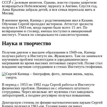
СССР с деловым визитом. Однако, власти страны запретили
возвращаться Нобелевскому лауреату в Англию. Спустя год,
Анна Крылова забрала детей, и вся семья переехала жить в
Москву.
В военное время, Капица с родственниками жил в Казани.
Обучение Сергей проходил экстерном. Аттестат зрелости
получил в 1943-ем, когда парню было всего 15 лет. По
возвращению в столицу, юноша поступил в авиационный
институт. Учился по специальности самолетостроения.
Наука и творчество
Получив диплом о высшем образовании в 1949-ом, Капица
получил работу в Институте им. Жуковского. Там он занимался
изучением проблем теплоотдачи и аэродинамического
нагревания во время высоких потоковых скоростей. Позже стал
младшим научным сотрудником в стенах Института геофизики.
В период с 1953 по 1992 года Сергей работал в Институте
физических проблем. Начинал он с обычного штатного
сотрудника. Через несколько лет мужчина стал заведовать
лабораторией, а позднее регулярно получал повышения.
Докторскую степень по физико-математическим наукам Сергей
Капица получил в 1961-ом. Годами ранее он начал