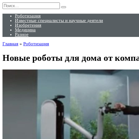
Перейти
Search
к
for:
содержанию
Роботизация
Известные специалисты и научные деятели
Изобретения
Медицина
Разное
Главная
»
Роботизация
Новые роботы для дома от комп