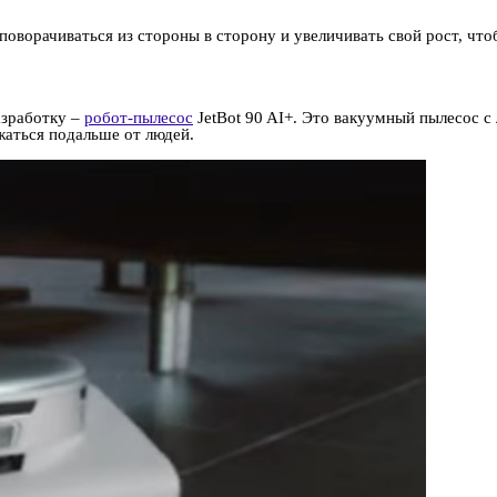
оворачиваться из стороны в сторону и увеличивать свой рост, что
азработку –
робот-пылесос
JetBot 90 AI+. Это вакуумный пылесос с
жаться подальше от людей.