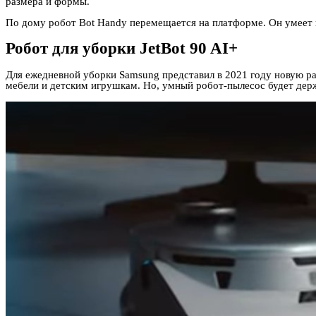
размера и формы.
По дому робот Bot Handy перемещается на платформе. Он умеет п
Робот для уборки JetBot 90 AI+
Для ежедневной уборки Samsung представил в 2021 году новую р
мебели и детским игрушкам. Но, умный робот-пылесос будет дер