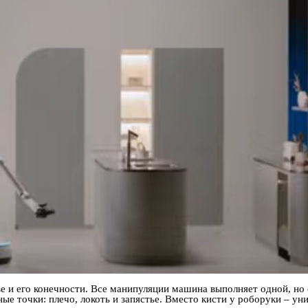
ве и его конечности. Все манипуляции машина выполняет одной, но
жные точки: плечо, локоть и запястье. Вместо кисти у роборуки – у