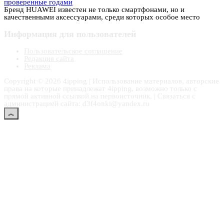
проверенные годами
Бренд HUAWEI известен не только смартфонами, но и
качественными аксессуарами, среди которых особое место
Информация для пользователей
Пользовательское соглашение
Редакция сайта
Реклама
Copyright © 2026 4ipping | Использование материалов, авторские
права на которые принадлежат 4ipping, возможно только с
прямой активной ссылкой на первоисточник. | Связаться с
администрацией сайта: d3f4onki@yandex.ru