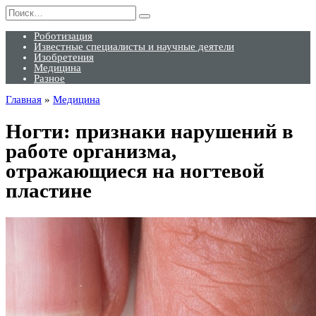
Перейти
Search
к
for:
содержанию
Роботизация
Известные специалисты и научные деятели
Изобретения
Медицина
Разное
Главная
»
Медицина
Ногти: признаки нарушений в
работе организма,
отражающиеся на ногтевой
пластине