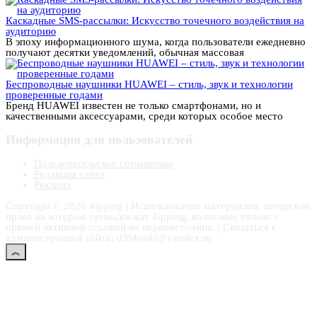
Каскадные SMS-рассылки: Искусство точечного воздействия на
аудиторию
В эпоху информационного шума, когда пользователи ежедневно
получают десятки уведомлений, обычная массовая
Беспроводные наушники HUAWEI – стиль, звук и технологии
проверенные годами
Бренд HUAWEI известен не только смартфонами, но и
качественными аксессуарами, среди которых особое место
Информация для пользователей
Пользовательское соглашение
Редакция сайта
Реклама
Copyright © 2026 4ipping | Использование материалов, авторские
права на которые принадлежат 4ipping, возможно только с
прямой активной ссылкой на первоисточник. | Связаться с
администрацией сайта: d3f4onki@yandex.ru