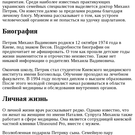
пациентам. Среди наиболее известных практикующих
украинских семейных специалистов выделяется доктор Михаил
Петрик. Он известен далеко за пределами родины благодаря
личному блогу. Мужчина рассказывает о том, как устроен
человеческий организм и не попасться на удочку шарлатанов.
Биография
Петрик Михаил Вадимович родился 12 октября 1974 года в
Киеве, под знаком Весов. Подробности биографии он
предпочитает не афишировать. О том как прошли детские годы
жизни знаменитости и отрочество неизвестно. Также нет
никакой информации о родителях Михаила Вадимовича.
Окончив школу, Петрик стал студентом Киевского медицинского
института имени Богомольца. Обучение проходил на лечебном
факультете. В 1994 году получил диплом о высшем образовании.
После этого молодой специалист начал развиваться в области
семейной медицины и обследования внутренних органов.
Личная жизнь
О личной жизни врач рассказывает редко. Однако известно, что
он женат на женщине по имени Наталия. Супруга Михаила также
работает в сфере медицины. Она является сотрудницей киевской
частной клиники Ultrasound Pro, вместе с мужем.
Возлюбленная подарила Петрику сына. Семейную пару