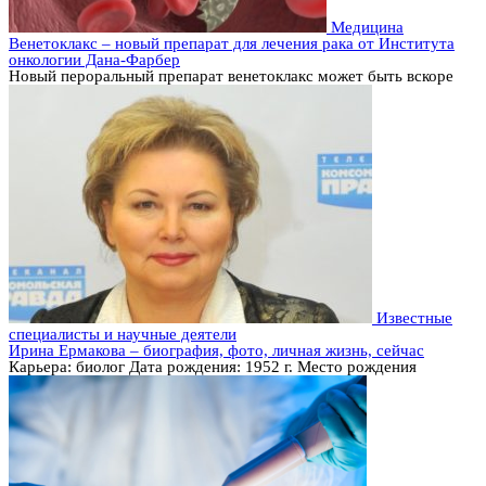
Медицина
Венетоклакс – новый препарат для лечения рака от Института
онкологии Дана-Фарбер
Новый пероральный препарат венетоклакс может быть вскоре
Известные
специалисты и научные деятели
Ирина Ермакова – биография, фото, личная жизнь, сейчас
Карьера: биолог Дата рождения: 1952 г. Место рождения