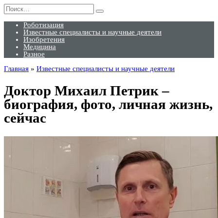
Перейти
Search
к
for:
содержанию
Роботизация
Известные специалисты и научные деятели
Изобретения
Медицина
Разное
Главная
»
Известные специалисты и научные деятели
Доктор Михаил Петрик –
биография, фото, личная жизнь,
сейчас