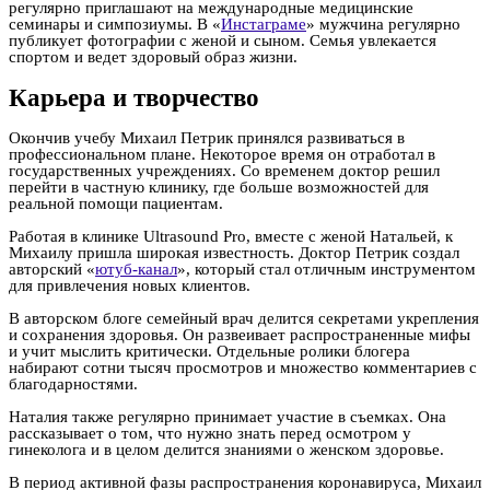
регулярно приглашают на международные медицинские
семинары и симпозиумы. В «
Инстаграме
» мужчина регулярно
публикует фотографии с женой и сыном. Семья увлекается
спортом и ведет здоровый образ жизни.
Карьера и творчество
Окончив учебу Михаил Петрик принялся развиваться в
профессиональном плане. Некоторое время он отработал в
государственных учреждениях. Со временем доктор решил
перейти в частную клинику, где больше возможностей для
реальной помощи пациентам.
Работая в клинике Ultrasound Pro, вместе с женой Натальей, к
Михаилу пришла широкая известность. Доктор Петрик создал
авторский «
ютуб-канал
», который стал отличным инструментом
для привлечения новых клиентов.
В авторском блоге семейный врач делится секретами укрепления
и сохранения здоровья. Он развеивает распространенные мифы
и учит мыслить критически. Отдельные ролики блогера
набирают сотни тысяч просмотров и множество комментариев с
благодарностями.
Наталия также регулярно принимает участие в съемках. Она
рассказывает о том, что нужно знать перед осмотром у
гинеколога и в целом делится знаниями о женском здоровье.
В период активной фазы распространения коронавируса, Михаил