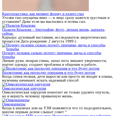
Кантопластика: как меняют форму и разрез глаз
Уголки глаз опущены вниз — и лицо сразу кажется грустным и
уставшим? Даже если вы выспались и полны сил.
Палагея Крылова – биография, фото, личная жизнь, карьера,
сейчас
Карьера: духовный наставник, исследователь энергетических
процессов Дата рождения: 2 августа 1989 г.
Почему человек сильно потеет: причины, виды и способы
борьбы
Липкие руки, мокрая спина, запах пота лишают уверенности,
портят одежду, создают проблемы в общении и работе.
Вазэктомия: как проходит операция и что будет потом
Когда семья полная, дети выросли или просто не входят в планы,
мужчины начинают искать надежный способ
Онкологическая хирургия
Онкологическая хирургия помогает не только удалить опухоль,
но и вернуть человеку привычную жизнь.
Онкомаркеры
Когда в анализах или на УЗИ появляется что то подозрительное,
многие первым делом слышат совет “