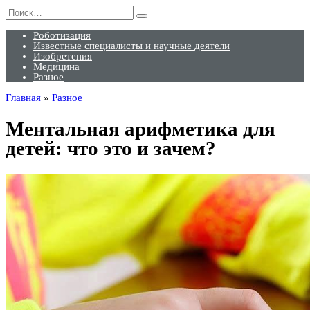
Перейти
Search
к
for:
содержанию
Роботизация
Известные специалисты и научные деятели
Изобретения
Медицина
Разное
Главная
»
Разное
Ментальная арифметика для
детей: что это и зачем?