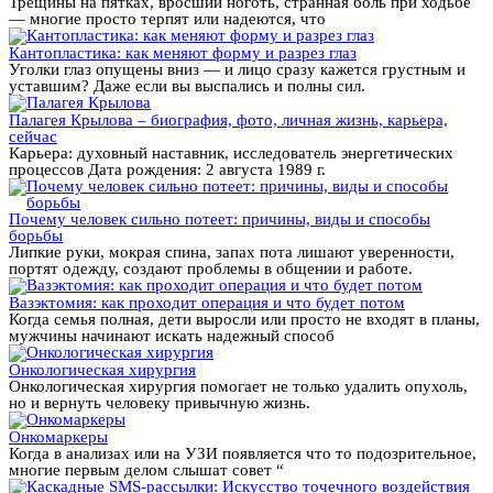
Трещины на пятках, вросший ноготь, странная боль при ходьбе
— многие просто терпят или надеются, что
Кантопластика: как меняют форму и разрез глаз
Уголки глаз опущены вниз — и лицо сразу кажется грустным и
уставшим? Даже если вы выспались и полны сил.
Палагея Крылова – биография, фото, личная жизнь, карьера,
сейчас
Карьера: духовный наставник, исследователь энергетических
процессов Дата рождения: 2 августа 1989 г.
Почему человек сильно потеет: причины, виды и способы
борьбы
Липкие руки, мокрая спина, запах пота лишают уверенности,
портят одежду, создают проблемы в общении и работе.
Вазэктомия: как проходит операция и что будет потом
Когда семья полная, дети выросли или просто не входят в планы,
мужчины начинают искать надежный способ
Онкологическая хирургия
Онкологическая хирургия помогает не только удалить опухоль,
но и вернуть человеку привычную жизнь.
Онкомаркеры
Когда в анализах или на УЗИ появляется что то подозрительное,
многие первым делом слышат совет “