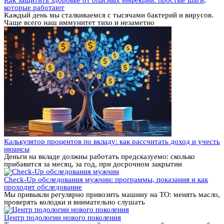
Как защитить здоровье от опасных инфекций: простые шаги,
которые работают
Каждый день мы сталкиваемся с тысячами бактерий и вирусов.
Чаще всего наш иммунитет тихо и незаметно
Калькулятор процентов по вкладу: как рассчитать доход и учесть
нюансы
Деньги на вкладе должны работать предсказуемо: сколько
прибавится за месяц, за год, при досрочном закрытии
Check-Up обследования мужчин: программы, показания и как
проходит обследование
Мы привыкли регулярно привозить машину на ТО: менять масло,
проверять колодки и внимательно слушать
Центр подологии нового поколения