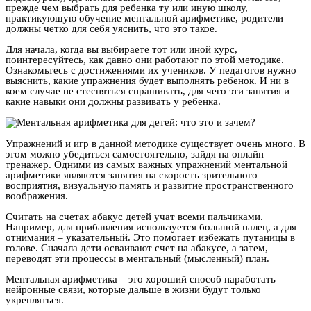
прежде чем выбрать для ребенка ту или иную школу,
практикующую обучение ментальной арифметике, родители
должны четко для себя уяснить, что это такое.
Для начала, когда вы выбираете тот или иной курс,
поинтересуйтесь, как давно они работают по этой методике.
Ознакомьтесь с достижениями их учеников. У педагогов нужно
выяснить, какие упражнения будет выполнять ребенок. И ни в
коем случае не стесняться спрашивать, для чего эти занятия и
какие навыки они должны развивать у ребенка.
Упражнений и игр в данной методике существует очень много. В
этом можно убедиться самостоятельно, зайдя на онлайн
тренажер. Одними из самых важных упражнений ментальной
арифметики являются занятия на скорость зрительного
восприятия, визуальную память и развитие пространственного
воображения.
Считать на счетах абакус детей учат всеми пальчиками.
Например, для прибавления используется большой палец, а для
отнимания – указательный. Это помогает избежать путаницы в
голове. Сначала дети осваивают счет на абакусе, а затем,
переводят эти процессы в ментальный (мысленный) план.
Ментальная арифметика – это хороший способ наработать
нейронные связи, которые дальше в жизни будут только
укрепляться.