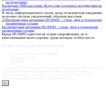
Каскадные SMS-рассылки: Искусство точечного воздействия на
аудиторию
В эпоху информационного шума, когда пользователи ежедневно
получают десятки уведомлений, обычная массовая
Беспроводные наушники HUAWEI – стиль, звук и технологии
проверенные годами
Бренд HUAWEI известен не только смартфонами, но и
качественными аксессуарами, среди которых особое место
Информация для пользователей
Пользовательское соглашение
Редакция сайта
Реклама
Copyright © 2026 4ipping | Использование материалов, авторские
права на которые принадлежат 4ipping, возможно только с
прямой активной ссылкой на первоисточник. | Связаться с
администрацией сайта: d3f4onki@yandex.ru