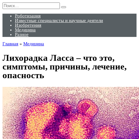
Перейти
Search
к
for:
содержанию
Роботизация
Известные специалисты и научные деятели
Изобретения
Медицина
Разное
Главная
»
Медицина
Лихорадка Ласса – что это,
симптомы, причины, лечение,
опасность