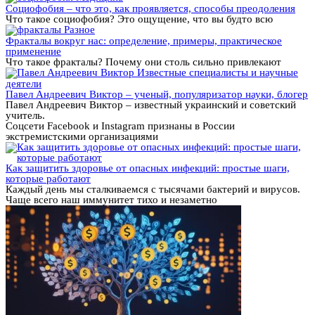
Социофобия – что это, как проявляется, способы преодоления
Что такое социофобия? Это ощущение, что вы будто всю
Разное
Фракталы вокруг нас: определение, примеры, практическое
применение
Что такое фракталы? Почему они столь сильно привлекают
Известные специалисты и научные
деятели
Павел Андреевич Виктор – ученый, популяризатор науки, блогер
Павел Андреевич Виктор – известный украинский и советский
учитель.
Соцсети Facebook и Instagram признаны в России
экстремистскими организациями
Как защитить здоровье от опасных инфекций: простые шаги,
которые работают
Каждый день мы сталкиваемся с тысячами бактерий и вирусов.
Чаще всего наш иммунитет тихо и незаметно