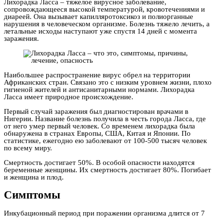
Лихорадка Ласса – тяжелое вирусное заболевание,
сопровождающееся высокой температурой, кровотечениями и
диареей. Она вызывает капилляротоксикоз и полиорганные
нарушения в человеческом организме. Болезнь тяжело лечить, а
летальные исходы наступают уже спустя 14 дней с момента
заражения.
Наибольшее распространение вирус обрел на территории
Африканских стран. Связано это с низким уровнем жизни, плохо
гигиеной жителей и антисанитарными нормами. Лихорадка
Ласса имеет природное происхождение.
Первый случай заражения был диагностирован врачами в
Нигерии. Название болезнь получила в честь города Ласса, где
от него умер первый человек. Со временем лихорадка была
обнаружена в странах Европы, США, Китая и Японии. По
статистике, ежегодно ею заболевают от 100-500 тысяч человек
по всему миру.
Смертность достигает 50%. В особой опасности находятся
беременные женщины. Их смертность достигает 80%. Погибает
и женщина и плод.
Симптомы
Инкубационный период при поражении организма длится от 7