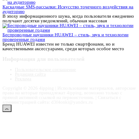
Каскадные SMS-рассылки: Искусство точечного воздействия на
аудиторию
В эпоху информационного шума, когда пользователи ежедневно
получают десятки уведомлений, обычная массовая
Беспроводные наушники HUAWEI – стиль, звук и технологии
проверенные годами
Бренд HUAWEI известен не только смартфонами, но и
качественными аксессуарами, среди которых особое место
Информация для пользователей
Пользовательское соглашение
Редакция сайта
Реклама
Copyright © 2026 4ipping | Использование материалов, авторские
права на которые принадлежат 4ipping, возможно только с
прямой активной ссылкой на первоисточник. | Связаться с
администрацией сайта: d3f4onki@yandex.ru