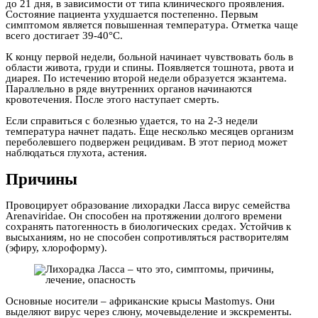
до 21 дня, в зависимости от типа клинического проявления.
Состояние пациента ухудшается постепенно. Первым
симптомом является повышенная температура. Отметка чаще
всего достигает 39-40°С.
К концу первой недели, больной начинает чувствовать боль в
области живота, груди и спины. Появляется тошнота, рвота и
диарея. По истечению второй недели образуется экзантема.
Параллельно в ряде внутренних органов начинаются
кровотечения. После этого наступает смерть.
Если справиться с болезнью удается, то на 2-3 недели
температура начнет падать. Еще несколько месяцев организм
переболевшего подвержен рецидивам. В этот период может
наблюдаться глухота, астения.
Причины
Провоцирует образование лихорадки Ласса вирус семейства
Arenaviridae. Он способен на протяжении долгого времени
сохранять патогенность в биологических средах. Устойчив к
высыханиям, но не способен сопротивляться растворителям
(эфиру, хлороформу).
Основные носители – африканские крысы Mastomys. Они
выделяют вирус через слюну, мочевыделение и экскременты.