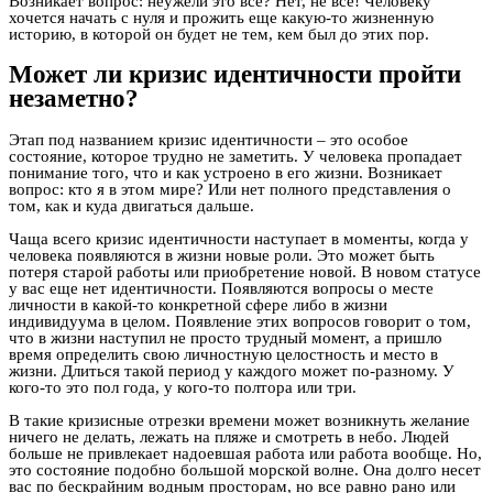
Возникает вопрос: неужели это все? Нет, не все! Человеку
хочется начать с нуля и прожить еще какую-то жизненную
историю, в которой он будет не тем, кем был до этих пор.
Может ли кризис идентичности пройти
незаметно?
Этап под названием кризис идентичности – это особое
состояние, которое трудно не заметить. У человека пропадает
понимание того, что и как устроено в его жизни. Возникает
вопрос: кто я в этом мире? Или нет полного представления о
том, как и куда двигаться дальше.
Чаща всего кризис идентичности наступает в моменты, когда у
человека появляются в жизни новые роли. Это может быть
потеря старой работы или приобретение новой. В новом статусе
у вас еще нет идентичности. Появляются вопросы о месте
личности в какой-то конкретной сфере либо в жизни
индивидуума в целом. Появление этих вопросов говорит о том,
что в жизни наступил не просто трудный момент, а пришло
время определить свою личностную целостность и место в
жизни. Длиться такой период у каждого может по-разному. У
кого-то это пол года, у кого-то полтора или три.
В такие кризисные отрезки времени может возникнуть желание
ничего не делать, лежать на пляже и смотреть в небо. Людей
больше не привлекает надоевшая работа или работа вообще. Но,
это состояние подобно большой морской волне. Она долго несет
вас по бескрайним водным просторам, но все равно рано или