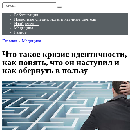
Перейти
Search
к
for:
содержанию
Роботизация
Известные специалисты и научные деятели
Изобретения
Медицина
Разное
Главная
»
Медицина
Что такое кризис идентичности,
как понять, что он наступил и
как обернуть в пользу