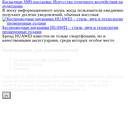
Каскадные SMS-рассылки: Искусство точечного воздействия на
аудиторию
В эпоху информационного шума, когда пользователи ежедневно
получают десятки уведомлений, обычная массовая
Беспроводные наушники HUAWEI – стиль, звук и технологии
проверенные годами
Бренд HUAWEI известен не только смартфонами, но и
качественными аксессуарами, среди которых особое место
Информация для пользователей
Пользовательское соглашение
Редакция сайта
Реклама
Copyright © 2026 4ipping | Использование материалов, авторские
права на которые принадлежат 4ipping, возможно только с
прямой активной ссылкой на первоисточник. | Связаться с
администрацией сайта: d3f4onki@yandex.ru