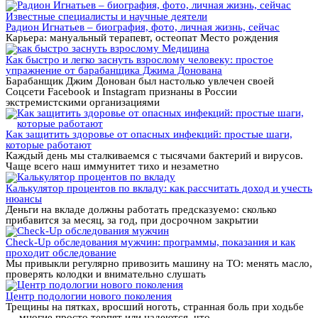
Известные специалисты и научные деятели
Радион Игнатьев – биография, фото, личная жизнь, сейчас
Карьера: мануальный терапевт, остеопат Место рождения
Медицина
Как быстро и легко заснуть взрослому человеку: простое
упражнение от барабанщика Джима Донована
Барабанщик Джим Донован был настолько увлечен своей
Соцсети Facebook и Instagram признаны в России
экстремистскими организациями
Как защитить здоровье от опасных инфекций: простые шаги,
которые работают
Каждый день мы сталкиваемся с тысячами бактерий и вирусов.
Чаще всего наш иммунитет тихо и незаметно
Калькулятор процентов по вкладу: как рассчитать доход и учесть
нюансы
Деньги на вкладе должны работать предсказуемо: сколько
прибавится за месяц, за год, при досрочном закрытии
Check-Up обследования мужчин: программы, показания и как
проходит обследование
Мы привыкли регулярно привозить машину на ТО: менять масло,
проверять колодки и внимательно слушать
Центр подологии нового поколения
Трещины на пятках, вросший ноготь, странная боль при ходьбе
— многие просто терпят или надеются, что