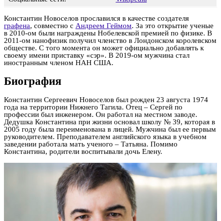
Константин Новоселов прославился в качестве создателя
графена
, совместно с
Андреем Геймом
. За это открытие ученые
в 2010-ом были награждены Нобелевской премией по физике. В
2011-ом нанофизик получил членство в Лондонском королевском
обществе. С того момента он может официально добавлять к
своему имени приставку «сэр». В 2019-ом мужчина стал
иностранным членом НАН США.
Биография
Константин Сергеевич Новоселов был рожден 23 августа 1974
года на территории Нижнего Тагила. Отец – Сергей по
профессии был инженером. Он работал на местном заводе.
Дедушка Константина при жизни основал школу № 39, которая в
2005 году была переименована в лицей. Мужчина был ее первым
руководителем. Преподавателем английского языка в учебном
заведении работала мать ученого – Татьяна. Помимо
Константина, родители воспитывали дочь Елену.