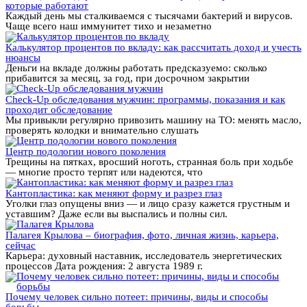
которые работают
Каждый день мы сталкиваемся с тысячами бактерий и вирусов.
Чаще всего наш иммунитет тихо и незаметно
Калькулятор процентов по вкладу: как рассчитать доход и учесть
нюансы
Деньги на вкладе должны работать предсказуемо: сколько
прибавится за месяц, за год, при досрочном закрытии
Check-Up обследования мужчин: программы, показания и как
проходит обследование
Мы привыкли регулярно привозить машину на ТО: менять масло,
проверять колодки и внимательно слушать
Центр подологии нового поколения
Трещины на пятках, вросший ноготь, странная боль при ходьбе
— многие просто терпят или надеются, что
Кантопластика: как меняют форму и разрез глаз
Уголки глаз опущены вниз — и лицо сразу кажется грустным и
уставшим? Даже если вы выспались и полны сил.
Палагея Крылова – биография, фото, личная жизнь, карьера,
сейчас
Карьера: духовный наставник, исследователь энергетических
процессов Дата рождения: 2 августа 1989 г.
Почему человек сильно потеет: причины, виды и способы
борьбы