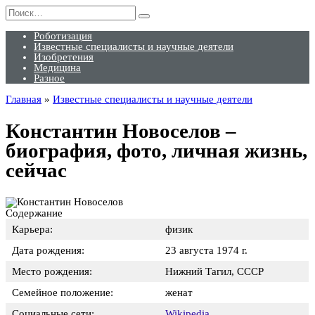
Перейти
Search
к
for:
содержанию
Роботизация
Известные специалисты и научные деятели
Изобретения
Медицина
Разное
Главная
»
Известные специалисты и научные деятели
Константин Новоселов –
биография, фото, личная жизнь,
сейчас
Содержание
Карьера:
физик
Дата рождения:
23 августа 1974 г.
Место рождения:
Нижний Тагил, СССР
Семейное положение:
женат
Социальные сети:
Wikipedia