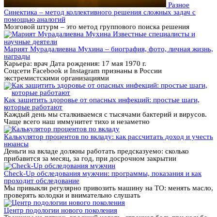
Разное
Синектика – метод коллективного решения сложных задач с
помощью аналогий
Мозговой штурм – это метод группового поиска решения
Известные специалисты и
научные деятели
Марият Мурадалиевна Мухина – биография, фото, личная жизнь,
награды
Карьера: врач Дата рождения: 17 мая 1970 г.
Соцсети Facebook и Instagram признаны в России
экстремистскими организациями
Как защитить здоровье от опасных инфекций: простые шаги,
которые работают
Каждый день мы сталкиваемся с тысячами бактерий и вирусов.
Чаще всего наш иммунитет тихо и незаметно
Калькулятор процентов по вкладу: как рассчитать доход и учесть
нюансы
Деньги на вкладе должны работать предсказуемо: сколько
прибавится за месяц, за год, при досрочном закрытии
Check-Up обследования мужчин: программы, показания и как
проходит обследование
Мы привыкли регулярно привозить машину на ТО: менять масло,
проверять колодки и внимательно слушать
Центр подологии нового поколения