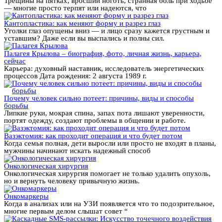
Трещины на пятках, вросший ноготь, странная боль при ходьбе
— многие просто терпят или надеются, что
Кантопластика: как меняют форму и разрез глаз
Уголки глаз опущены вниз — и лицо сразу кажется грустным и
уставшим? Даже если вы выспались и полны сил.
Палагея Крылова – биография, фото, личная жизнь, карьера,
сейчас
Карьера: духовный наставник, исследователь энергетических
процессов Дата рождения: 2 августа 1989 г.
Почему человек сильно потеет: причины, виды и способы
борьбы
Липкие руки, мокрая спина, запах пота лишают уверенности,
портят одежду, создают проблемы в общении и работе.
Вазэктомия: как проходит операция и что будет потом
Когда семья полная, дети выросли или просто не входят в планы,
мужчины начинают искать надежный способ
Онкологическая хирургия
Онкологическая хирургия помогает не только удалить опухоль,
но и вернуть человеку привычную жизнь.
Онкомаркеры
Когда в анализах или на УЗИ появляется что то подозрительное,
многие первым делом слышат совет “