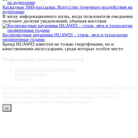
Каскадные SMS-рассылки: Искусство точечного воздействия на
аудиторию
В эпоху информационного шума, когда пользователи ежедневно
получают десятки уведомлений, обычная массовая
Беспроводные наушники HUAWEI – стиль, звук и технологии
проверенные годами
Бренд HUAWEI известен не только смартфонами, но и
качественными аксессуарами, среди которых особое место
Информация для пользователей
Пользовательское соглашение
Редакция сайта
Реклама
Copyright © 2026 4ipping | Использование материалов, авторские
права на которые принадлежат 4ipping, возможно только с
прямой активной ссылкой на первоисточник. | Связаться с
администрацией сайта: d3f4onki@yandex.ru