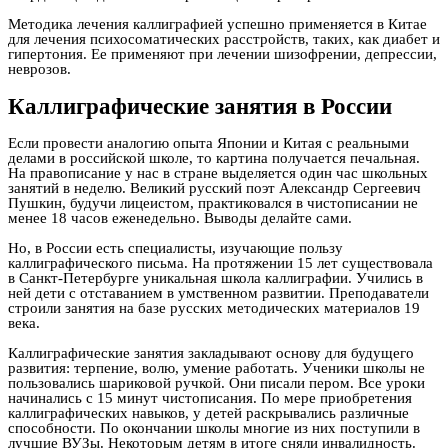
Методика лечения каллиграфией успешно применяется в Китае
для лечения психосоматических расстройств, таких, как диабет и
гипертония. Ее применяют при лечении шизофрении, депрессии,
неврозов.
Каллиграфические занятия в России
Если провести аналогию опыта Японии и Китая с реальными
делами в российской школе, то картина получается печальная.
На правописание у нас в стране выделяется один час школьных
занятий в неделю. Великий русский поэт Александр Сергеевич
Пушкин, будучи лицеистом, практиковался в чистописании не
менее 18 часов еженедельно. Выводы делайте сами.
Но, в России есть специалисты, изучающие пользу
каллиграфического письма. На протяжении 15 лет существовала
в Санкт-Петербурге уникальная школа каллиграфии. Учились в
ней дети с отставанием в умственном развитии. Преподаватели
строили занятия на базе русских методических материалов 19
века.
Каллиграфические занятия закладывают основу для будущего
развития: терпение, волю, умение работать. Ученики школы не
пользовались шариковой ручкой. Они писали пером. Все уроки
начинались с 15 минут чистописания. По мере приобретения
каллиграфических навыков, у детей раскрывались различные
способности. По окончании школы многие из них поступили в
лучшие ВУЗы. Некоторым детям в итоге сняли инвалидность.