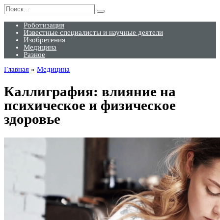
Перейти
Search
к
for:
содержанию
Роботизация
Известные специалисты и научные деятели
Изобретения
Медицина
Разное
Главная
»
Медицина
Каллиграфия: влияние на
психическое и физическое
здоровье