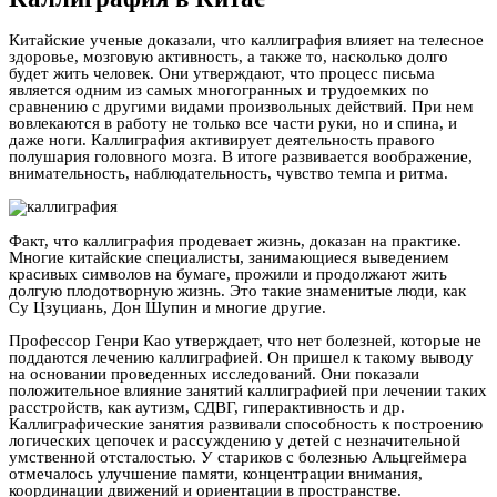
Китайские ученые доказали, что каллиграфия влияет на телесное
здоровье, мозговую активность, а также то, насколько долго
будет жить человек. Они утверждают, что процесс письма
является одним из самых многогранных и трудоемких по
сравнению с другими видами произвольных действий. При нем
вовлекаются в работу не только все части руки, но и спина, и
даже ноги. Каллиграфия активирует деятельность правого
полушария головного мозга. В итоге развивается воображение,
внимательность, наблюдательность, чувство темпа и ритма.
Факт, что каллиграфия продевает жизнь, доказан на практике.
Многие китайские специалисты, занимающиеся выведением
красивых символов на бумаге, прожили и продолжают жить
долгую плодотворную жизнь. Это такие знаменитые люди, как
Су Цзуциань, Дон Шупин и многие другие.
Профессор Генри Као утверждает, что нет болезней, которые не
поддаются лечению каллиграфией. Он пришел к такому выводу
на основании проведенных исследований. Они показали
положительное влияние занятий каллиграфией при лечении таких
расстройств, как аутизм, СДВГ, гиперактивность и др.
Каллиграфические занятия развивали способность к построению
логических цепочек и рассуждению у детей с незначительной
умственной отсталостью. У стариков с болезнью Альцгеймера
отмечалось улучшение памяти, концентрации внимания,
координации движений и ориентации в пространстве.