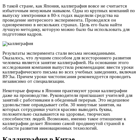
В такой стране, как Япония, каллиграфия вовсе не считается
избыточным ненужным навыком. Одна из крупных компаний по
выпуску электроники в 80-х годах выделили средства на
проведение интересного эксперимента. Проводился он
одновременно в нескольких странах. Цель его была найти
лучшую методику, которую можно было бы использовать для
подготовки кадров.
Результаты эксперимента стали весьма неожиданными.
Оказалось, что лучшим способом для всестороннего развития
человека является занятие каллиграфией. На основании этого
исследования компания выпустила рекомендации: ввести уроки
каллиграфического письма во всех учебных заведениях, включая
ВУЗы. Причем уроки чистописания рекомендуется проводить
независимо от специализации.
Некоторые фирмы в Японии практикуют уроки каллиграфии
даже на производстве. Руководители приглашают учителей для
занятий с работниками в обеденный перерыв. Это недешевое
удовольствие оправдывает себя. 30 минутные занятия, на
которых сотрудники учатся красиво выводить буквы,
положительно сказываются на здоровье, творческих
способностях людей. Возможно, именно такое отношение к
каллиграфии делает Японию самой продвинутой страной в
области развития инновационных технологий.
Каллиграфия в Китае